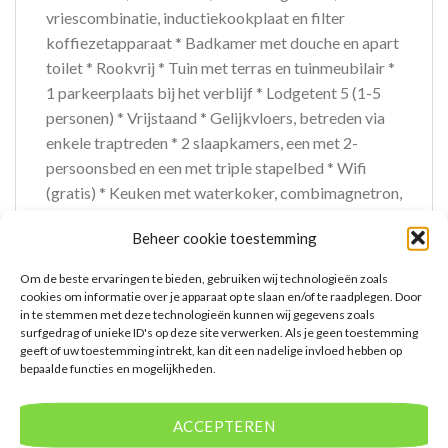
vriescombinatie, inductiekookplaat en filter
koffiezetapparaat * Badkamer met douche en apart
toilet * Rookvrij * Tuin met terras en tuinmeubilair *
1 parkeerplaats bij het verblijf * Lodgetent 5 (1-5
personen) * Vrijstaand * Gelijkvloers, betreden via
enkele traptreden * 2 slaapkamers, een met 2-
persoonsbed en een met triple stapelbed * Wifi
(gratis) * Keuken met waterkoker, combimagnetron,
koel- vriescombinatie, inductiekookplaat en filter
Beheer cookie toestemming
koffiezetapparaat * Badkamer met douche en apart
toilet * Rookvrij * Overdekt terras met
Om de beste ervaringen te bieden, gebruiken wij technologieën zoals
picknicktafel * 1 parkeerplaats bij het verblijf
cookies om informatie over je apparaat op te slaan en/of te raadplegen. Door
in te stemmen met deze technologieën kunnen wij gegevens zoals
Activiteiten & ontspanning * Animatie in het
surfgedrag of unieke ID's op deze site verwerken. Als je geen toestemming
hoogseizoen en in vakanties 6 dagen per week
geeft of uw toestemming intrekt, kan dit een nadelige invloed hebben op
activiteiten voor diverse leeftijden * Fietsverhuur* *
bepaalde functies en mogelijkheden.
Speeltuinen * E-chopper verhuur* * Skelterverhuur*
*Tegen betaling Verzorging Zomer & Winter:
ACCEPTEREN
EuroParcs Enkhuizer Strand * Verblijf o.b.v. Logies