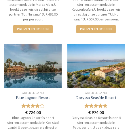
accommodatie in Marsa Alam. U
sterren accommodatie in
boekt deze reis direct bij onze
Koutouloufari. U boekt deze reis
partner TUI. Nu vanaf EUR 486.00
direct bij onze partner TUI. Nu
per persoon.
vanaf EUR 557.00 per persoon.
PRIJZEN EN BOEKEN
PRIJZEN EN BOEKEN
GRIEKENLAND
GRIEKENLAND
Blue Lagoon Resort
Doryssa Seaside Resort
Gewaardeerd
€
724,00
Gewaardeerd
€
974,00
4
uit 5
5
uit 5
Blue Lagoon Resort is een 4
Doryssa Seaside Resort is een 5
sterren accommodatie in Kos stad
sterren accommodatie in
Lambi. U boekt deze reis direct bij
Pythagorion. U boekt deze reis