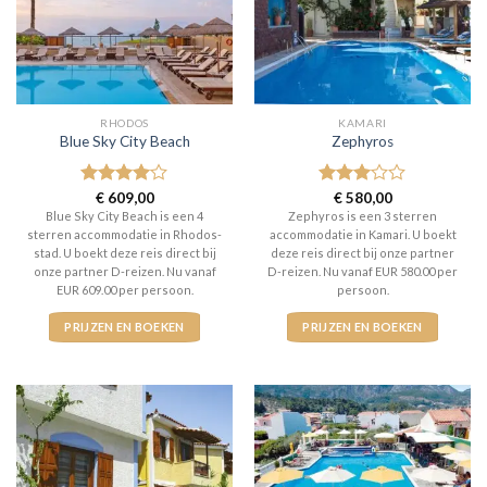
RHODOS
KAMARI
Blue Sky City Beach
Zephyros
Gewaardeerd
€
609,00
Gewaardeerd
€
580,00
4
uit 5
3
uit 5
Blue Sky City Beach is een 4
Zephyros is een 3 sterren
sterren accommodatie in Rhodos-
accommodatie in Kamari. U boekt
stad. U boekt deze reis direct bij
deze reis direct bij onze partner
onze partner D-reizen. Nu vanaf
D-reizen. Nu vanaf EUR 580.00 per
EUR 609.00 per persoon.
persoon.
PRIJZEN EN BOEKEN
PRIJZEN EN BOEKEN