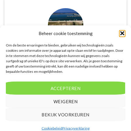
Beheer cookie toestemming
Om de beste ervaringen te bieden, gebruiken wij technologieën zoals
cookies om informatie over je apparaat op te slaan en/of te raadplegen. Door
in te stemmen met deze technologieën kunnen wij gegevens zoals
De website biedt een groot aanbod van lastminute
surfgedrag of unieke ID's op deze site verwerken. Als je geen toestemming
deals naar diverse populaire
geeft of uw toestemming intrekt, kan dit een nadelige invloed hebben op
vakantiebestemmingen. Met handige filters kun je
bepaalde functies en mogelijkheden.
eenvoudig zoeken op reisduur, bestemming en
budget. De prijzen zijn zeer competitief en worden
ACCEPTEREN
continu vergeleken met andere aanbieders. Je hebt
dus altijd de garantie dat je de beste deal te pakken
WEIGEREN
hebt.
BEKIJK VOORKEUREN
Puck Snoeren
/
Amsterdam
Cookiebeleid
Privacyverklaring