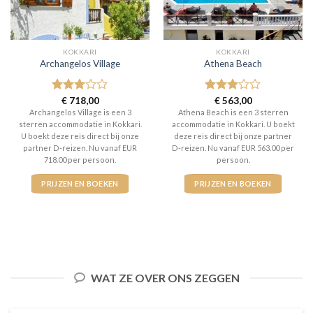
KOKKARI
KOKKARI
Archangelos Village
Athena Beach
Gewaardeerd
€
718,00
Gewaardeerd
€
563,00
3
uit 5
3
uit 5
Archangelos Village is een 3
Athena Beach is een 3 sterren
sterren accommodatie in Kokkari.
accommodatie in Kokkari. U boekt
U boekt deze reis direct bij onze
deze reis direct bij onze partner
partner D-reizen. Nu vanaf EUR
D-reizen. Nu vanaf EUR 563.00 per
718.00 per persoon.
persoon.
PRIJZEN EN BOEKEN
PRIJZEN EN BOEKEN
WAT ZE OVER ONS ZEGGEN