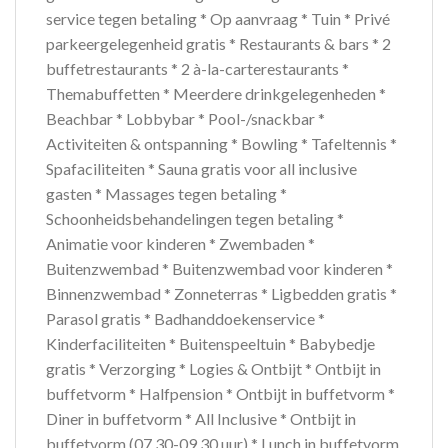
service tegen betaling * Op aanvraag * Tuin * Privé
parkeergelegenheid gratis * Restaurants & bars * 2
buffetrestaurants * 2 à-la-carterestaurants *
Themabuffetten * Meerdere drinkgelegenheden *
Beachbar * Lobbybar * Pool-/snackbar *
Activiteiten & ontspanning * Bowling * Tafeltennis *
Spafaciliteiten * Sauna gratis voor all inclusive
gasten * Massages tegen betaling *
Schoonheidsbehandelingen tegen betaling *
Animatie voor kinderen * Zwembaden *
Buitenzwembad * Buitenzwembad voor kinderen *
Binnenzwembad * Zonneterras * Ligbedden gratis *
Parasol gratis * Badhanddoekenservice *
Kinderfaciliteiten * Buitenspeeltuin * Babybedje
gratis * Verzorging * Logies & Ontbijt * Ontbijt in
buffetvorm * Halfpension * Ontbijt in buffetvorm *
Diner in buffetvorm * All Inclusive * Ontbijt in
buffetvorm (07.30-09.30 uur) * Lunch in buffetvorm