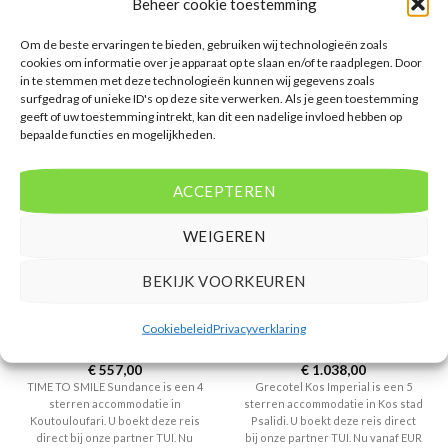
Beheer cookie toestemming
deze reis direct bij onze partner
boekt deze reis direct bij onze
TUI. Nu vanaf EUR 986.00 per
partner TUI. Nu vanaf EUR 569.00
Om de beste ervaringen te bieden, gebruiken wij technologieën zoals
persoon.
per persoon.
cookies om informatie over je apparaat op te slaan en/of te raadplegen. Door
in te stemmen met deze technologieën kunnen wij gegevens zoals
PRIJZEN EN BOEKEN
PRIJZEN EN BOEKEN
surfgedrag of unieke ID's op deze site verwerken. Als je geen toestemming
geeft of uw toestemming intrekt, kan dit een nadelige invloed hebben op
bepaalde functies en mogelijkheden.
ACCEPTEREN
WEIGEREN
BEKIJK VOORKEUREN
GRIEKENLAND
GRIEKENLAND
TIME TO SMILE Sundance
Grecotel Kos Imperial
Cookiebeleid
Privacyverklaring
Gewaardeerd
€
557,00
Gewaardeerd
€
1.038,00
4
uit 5
5
uit 5
TIME TO SMILE Sundance is een 4
Grecotel Kos Imperial is een 5
sterren accommodatie in
sterren accommodatie in Kos stad
Koutouloufari. U boekt deze reis
Psalidi. U boekt deze reis direct
direct bij onze partner TUI. Nu
bij onze partner TUI. Nu vanaf EUR