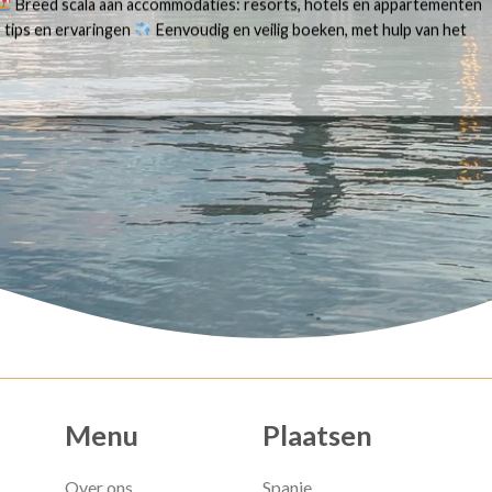
Breed scala aan accommodaties: resorts, hotels en appartementen
 tips en ervaringen
Eenvoudig en veilig boeken, met hulp van het
Menu
Plaatsen
Over ons
Spanje