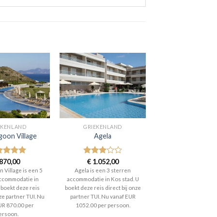
EKENLAND
GRIEKENLAND
goon Village
Agela
aardeerd
870,00
Gewaardeerd
€
1.052,00
t 5
3
uit 5
 Village is een 5
Agela is een 3 sterren
ccommodatie in
accommodatie in Kos stad. U
 boekt deze reis
boekt deze reis direct bij onze
nze partner TUI. Nu
partner TUI. Nu vanaf EUR
UR 870.00 per
1052.00 per persoon.
ersoon.