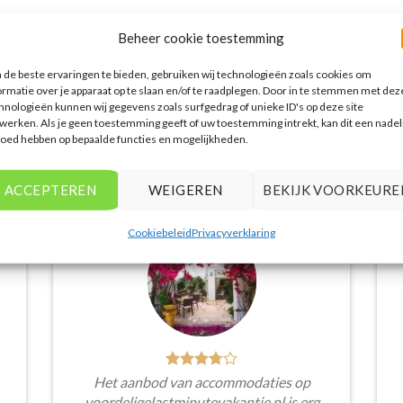
PRIJZEN EN BOEKEN
PRIJZEN EN BOEKEN
PRIJZE
Beheer cookie toestemming
de beste ervaringen te bieden, gebruiken wij technologieën zoals cookies om
ormatie over je apparaat op te slaan en/of te raadplegen. Door in te stemmen met dez
hnologieën kunnen wij gegevens zoals surfgedrag of unieke ID's op deze site
werken. Als je geen toestemming geeft of uw toestemming intrekt, kan dit een nadel
loed hebben op bepaalde functies en mogelijkheden.
WAT ZE OVER ONS ZEGGEN
ACCEPTEREN
WEIGEREN
BEKIJK VOORKEURE
Cookiebeleid
Privacyverklaring
Het aanbod van accommodaties op
voordeligelastminutevakantie.nl is erg