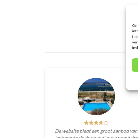
Om 
inf
tec
ver
inv
De website biedt een groot aanbod van
lastminute deals naar diverse populaire