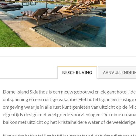
BESCHRIJVING
AANVULLENDE I
Dome Island Skiathos is een nieuw gebouwd en elegant hotel, ide
ontspanning en een rustige vakantie. Het hotel ligt in een rusti
omgeving waar je in alle rust kunt genieten van uitzicht op de 
eigentijds design met veel goede voorzieningen. De ruime en sm
balkon met uitzicht op het kristalheldere water of de weelderig
Net onder het hotel ligt het fijne zandstrand, dat uitnodigt om af