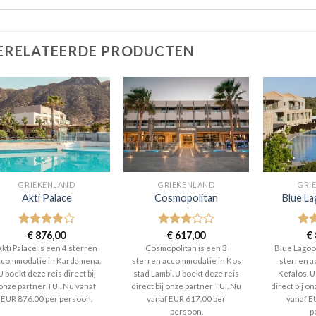
ERELATEERDE PRODUCTEN
GRIEKENLAND
GRIEKENLAND
GRI
Akti Palace
Cosmopolitan
Blue La
Gewaardeerd
€
876,00
Gewaardeerd
€
617,00
Gew
€
4
uit 5
3
uit 5
5
ui
Akti Palace is een 4 sterren
Cosmopolitan is een 3
Blue Lagoon
ccommodatie in Kardamena.
sterren accommodatie in Kos
sterren a
U boekt deze reis direct bij
stad Lambi. U boekt deze reis
Kefalos. U
onze partner TUI. Nu vanaf
direct bij onze partner TUI. Nu
direct bij o
EUR 876.00 per persoon.
vanaf EUR 617.00 per
vanaf E
persoon.
p