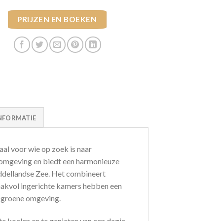
PRIJZEN EN BOEKEN
NFORMATIE
aal voor wie op zoek is naar
ge omgeving en biedt een harmonieuze
Middellandse Zee. Het combineert
aakvol ingerichte kamers hebben een
e groene omgeving.
 te koelen en te genieten van een dagje