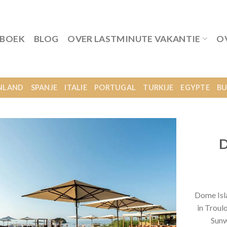
 BOEK
BLOG
OVER LASTMINUTE VAKANTIE
O
NLAND
SPANJE
ITALIE
PORTUGAL
TURKIJE
EGYPTE
BU
D
Dome Isl
in Troul
Sunw