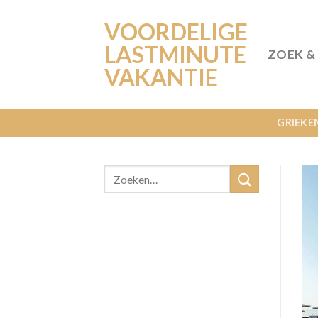
Ga
VOORDELIGE
naar
inhoud
LASTMINUTE
ZOEK &
VAKANTIE
GRIEKE