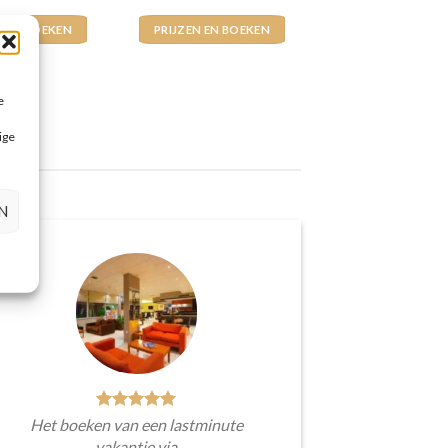
N EN BOEKEN
PRIJZEN EN BOEKEN
e
ige
N
Het boeken van een lastminute
vakantie via