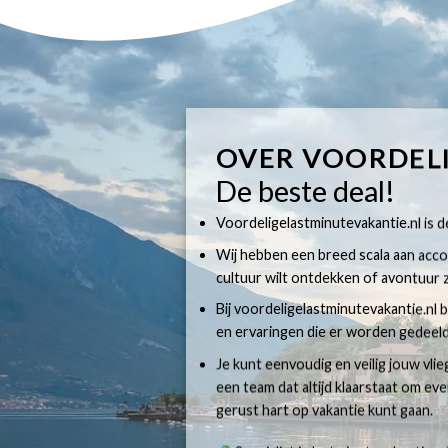
OVER VOORDEL
De beste deal!
Voordeligelastminutevakantie.nl is dé
Wij hebben een breed scala aan accom
cultuur wilt ontdekken of avontuur z
Bij voordeligelastminutevakantie.nl b
en ervaringen die er worden gedeeld
Je kunt eenvoudig en veilig jouw vli
een team dat altijd klaarstaat om e
gerust hart op vakantie kunt gaan.