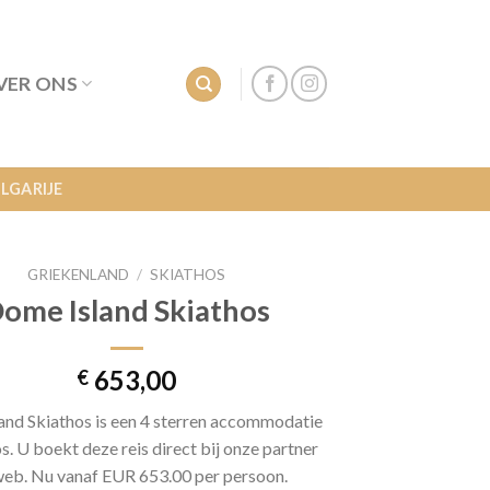
VER ONS
LGARIJE
GRIEKENLAND
/
SKIATHOS
ome Island Skiathos
653,00
€
and Skiathos is een 4 sterren accommodatie
os. U boekt deze reis direct bij onze partner
eb. Nu vanaf EUR 653.00 per persoon.