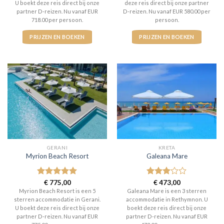
U boekt deze reis direct bij onze
deze reis direct bij onze partner
partner D-reizen. Nu vanaf EUR
D-reizen. Nu vanaf EUR 580.00 per
718.00 per persoon.
persoon.
PRIJZEN EN BOEKEN
PRIJZEN EN BOEKEN
GERANI
KRETA
Myrion Beach Resort
Galeana Mare
Gewaardeerd
€
775,00
Gewaardeerd
€
473,00
5
uit 5
3
uit 5
Myrion Beach Resort is een 5
Galeana Mare is een 3 sterren
sterren accommodatie in Gerani.
accommodatie in Rethymnon. U
U boekt deze reis direct bij onze
boekt deze reis direct bij onze
partner D-reizen. Nu vanaf EUR
partner D-reizen. Nu vanaf EUR