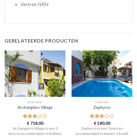
Vertrek NRN
GERELATEERDE PRODUCTEN
KOKKARI
KAMARI
Archangelos Village
Zephyros
Gewaardeerd
€
718,00
Gewaardeerd
€
580,00
3
uit 5
3
uit 5
Archangelos Village is een 3
Zephyros is een 3 sterren
sterren accommodatie in Kokkari.
accommodatie in Kamari. U boekt