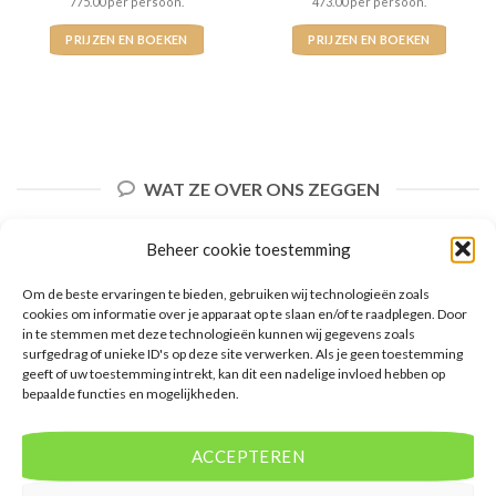
775.00 per persoon.
473.00 per persoon.
PRIJZEN EN BOEKEN
PRIJZEN EN BOEKEN
WAT ZE OVER ONS ZEGGEN
Beheer cookie toestemming
Om de beste ervaringen te bieden, gebruiken wij technologieën zoals
cookies om informatie over je apparaat op te slaan en/of te raadplegen. Door
in te stemmen met deze technologieën kunnen wij gegevens zoals
surfgedrag of unieke ID's op deze site verwerken. Als je geen toestemming
geeft of uw toestemming intrekt, kan dit een nadelige invloed hebben op
bepaalde functies en mogelijkheden.
ACCEPTEREN
De website biedt een groot aanbod van lastminute
deals naar diverse populaire