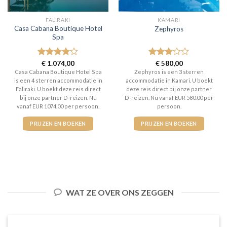
FALIRAKI
KAMARI
Casa Cabana Boutique Hotel
Zephyros
Spa
Gewaardeerd
€
1.074,00
Gewaardeerd
€
580,00
4
uit 5
3
uit 5
Casa Cabana Boutique Hotel Spa
Zephyros is een 3 sterren
is een 4 sterren accommodatie in
accommodatie in Kamari. U boekt
Faliraki. U boekt deze reis direct
deze reis direct bij onze partner
bij onze partner D-reizen. Nu
D-reizen. Nu vanaf EUR 580.00 per
vanaf EUR 1074.00 per persoon.
persoon.
PRIJZEN EN BOEKEN
PRIJZEN EN BOEKEN
WAT ZE OVER ONS ZEGGEN