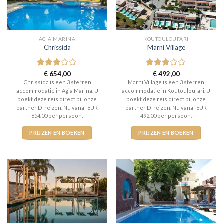
AGIA MARINA
KOUTOULOUFARI
Chrissida
Marni Village
Gewaardeerd
€
654,00
Gewaardeerd
€
492,00
3
uit 5
3
uit 5
Chrissida is een 3 sterren
Marni Village is een 3 sterren
accommodatie in Agia Marina. U
accommodatie in Koutouloufari. U
boekt deze reis direct bij onze
boekt deze reis direct bij onze
partner D-reizen. Nu vanaf EUR
partner D-reizen. Nu vanaf EUR
654.00 per persoon.
492.00 per persoon.
PRIJZEN EN BOEKEN
PRIJZEN EN BOEKEN