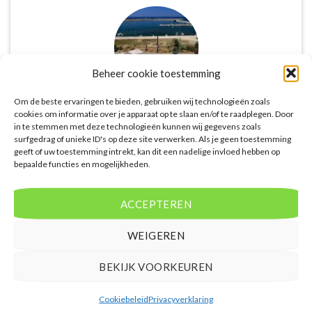
Beheer cookie toestemming
Om de beste ervaringen te bieden, gebruiken wij technologieën zoals
cookies om informatie over je apparaat op te slaan en/of te raadplegen. Door
De website biedt een groot aanbod van lastminute
in te stemmen met deze technologieën kunnen wij gegevens zoals
surfgedrag of unieke ID's op deze site verwerken. Als je geen toestemming
deals naar diverse populaire
geeft of uw toestemming intrekt, kan dit een nadelige invloed hebben op
vakantiebestemmingen. Met handige filters kun je
bepaalde functies en mogelijkheden.
eenvoudig zoeken op reisduur, bestemming en
budget. De prijzen zijn zeer competitief en worden
continu vergeleken met andere aanbieders. Je hebt
ACCEPTEREN
dus altijd de garantie dat je de beste deal te pakken
hebt.
WEIGEREN
Puck Snoeren
/
Amsterdam
BEKIJK VOORKEUREN
Cookiebeleid
Privacyverklaring