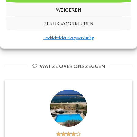
Alam. U boekt deze reis direct bij
boekt deze reis direct bij onze
WEIGEREN
onze partner TUI. Nu vanaf EUR
partner TUI. Nu vanaf EUR 737.00
511.00 per persoon.
per persoon.
BEKIJK VOORKEUREN
PRIJZEN EN BOEKEN
PRIJZEN EN BOEKEN
Cookiebeleid
Privacyverklaring
WAT ZE OVER ONS ZEGGEN