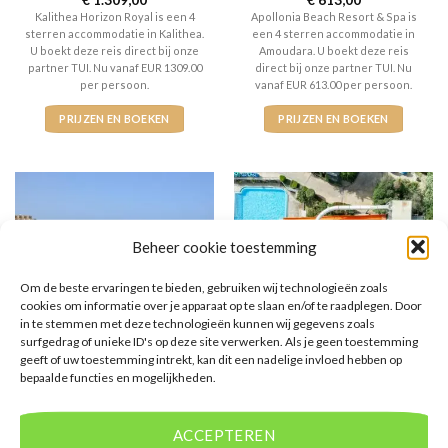
Gewaardeerd
€
1.309,00
Gewaardeerd
€
613,00
4
uit 5
4
uit 5
Kalithea Horizon Royal is een 4
Apollonia Beach Resort & Spa is
sterren accommodatie in Kalithea.
een 4 sterren accommodatie in
U boekt deze reis direct bij onze
Amoudara. U boekt deze reis
partner TUI. Nu vanaf EUR 1309.00
direct bij onze partner TUI. Nu
per persoon.
vanaf EUR 613.00 per persoon.
PRIJZEN EN BOEKEN
PRIJZEN EN BOEKEN
Beheer cookie toestemming
Om de beste ervaringen te bieden, gebruiken wij technologieën zoals
cookies om informatie over je apparaat op te slaan en/of te raadplegen. Door
in te stemmen met deze technologieën kunnen wij gegevens zoals
surfgedrag of unieke ID's op deze site verwerken. Als je geen toestemming
EGYPTE
GRIEKENLAND
Brayka Bay Resort
SPLASHWORLD Aqua Bay
geeft of uw toestemming intrekt, kan dit een nadelige invloed hebben op
bepaalde functies en mogelijkheden.
Gewaardeerd
€
511,00
Gewaardeerd
€
737,00
4
uit 5
4
uit 5
Brayka Bay Resort is een 4
SPLASHWORLD Aqua Bay is een 4
ACCEPTEREN
sterren accommodatie in Marsa
sterren accommodatie in Tsilivi. U