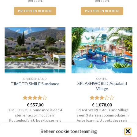
persoon.
persoon.
PRIJZEN EN BOEKEN
PRIJZEN EN BOEKEN
GRIEKENLAND
CORFU
SPLASHWORLD Aqualand
TIME TO SMILE Sundance
Village
Gewaardeerd
€
557,00
Gewaardeerd
€
1.078,00
4
uit 5
3
uit 5
TIME TO SMILE Sundance is een 4
SPLASHWORLD Aqualand Village
sterren accommodatie in
is een 3 sterren accommodatie in
Koutouloufari. U boekt deze reis
Agios Ioannis. U boekt deze reis
direct bij onze partner TUI. Nu
direct bij onze partner TUI. Nu
Beheer cookie toestemming
vanaf EUR 557.00 per persoon.
vanaf EUR 1078.00 per persoon.