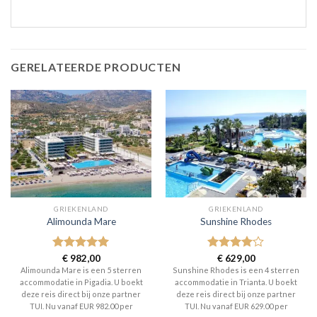
GERELATEERDE PRODUCTEN
GRIEKENLAND
GRIEKENLAND
Alimounda Mare
Sunshine Rhodes
Gewaardeerd
€
982,00
Gewaardeerd
€
629,00
5
uit 5
4
uit 5
Alimounda Mare is een 5 sterren
Sunshine Rhodes is een 4 sterren
accommodatie in Pigadia. U boekt
accommodatie in Trianta. U boekt
deze reis direct bij onze partner
deze reis direct bij onze partner
TUI. Nu vanaf EUR 982.00 per
TUI. Nu vanaf EUR 629.00 per