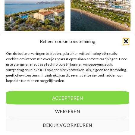
GRIEKENLAND
GRIEKENLAND
Beheer cookie toestemming
Doryssa Seaside Resort
TUI BLUE Oceanis Beach
Om de beste ervaringen te bieden, gebruiken wij technologieën zoals
Gewaardeerd
€
974,00
Gewaardeerd
€
872,00
cookies om informatie over je apparaat op te slaan en/of te raadplegen. Door
5
uit 5
4
uit 5
Doryssa Seaside Resort is een 5
TUI BLUE Oceanis Beach is een 4
in te stemmen met deze technologieën kunnen wij gegevens zoals
sterren accommodatie in
sterren accommodatie in Kos stad
surfgedrag of unieke ID's op deze site verwerken. Als je geen toestemming
Pythagorion. U boekt deze reis
Psalidi. U boekt deze reis direct
geeft of uw toestemming intrekt, kan dit een nadelige invloed hebben op
direct bij onze partner TUI. Nu
bij onze partner TUI. Nu vanaf EUR
bepaalde functies en mogelijkheden.
vanaf EUR 974.00 per persoon.
872.00 per persoon.
PRIJZEN EN BOEKEN
PRIJZEN EN BOEKEN
ACCEPTEREN
WEIGEREN
BEKIJK VOORKEUREN
WAT ZE OVER ONS ZEGGEN