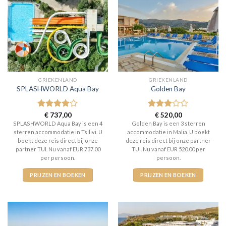
GRIEKENLAND
GRIEKENLAND
SPLASHWORLD Aqua Bay
Golden Bay
Gewaardeerd
€
737,00
Gewaardeerd
€
520,00
4
uit 5
3
uit 5
SPLASHWORLD Aqua Bay is een 4
Golden Bay is een 3 sterren
sterren accommodatie in Tsilivi. U
accommodatie in Malia. U boekt
boekt deze reis direct bij onze
deze reis direct bij onze partner
partner TUI. Nu vanaf EUR 737.00
TUI. Nu vanaf EUR 520.00 per
per persoon.
persoon.
PRIJZEN EN BOEKEN
PRIJZEN EN BOEKEN