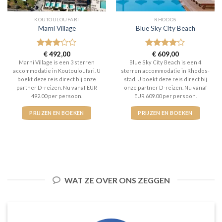
KOUTOULOUFARI
RHODOS
Marni Village
Blue Sky City Beach
Gewaardeerd
€
492,00
Gewaardeerd
€
609,00
3
uit 5
4
uit 5
Marni Village is een 3 sterren
Blue Sky City Beach is een 4
accommodatie in Koutouloufari. U
sterren accommodatie in Rhodos-
boekt deze reis direct bij onze
stad. U boekt deze reis direct bij
partner D-reizen. Nu vanaf EUR
onze partner D-reizen. Nu vanaf
492.00 per persoon.
EUR 609.00 per persoon.
PRIJZEN EN BOEKEN
PRIJZEN EN BOEKEN
WAT ZE OVER ONS ZEGGEN