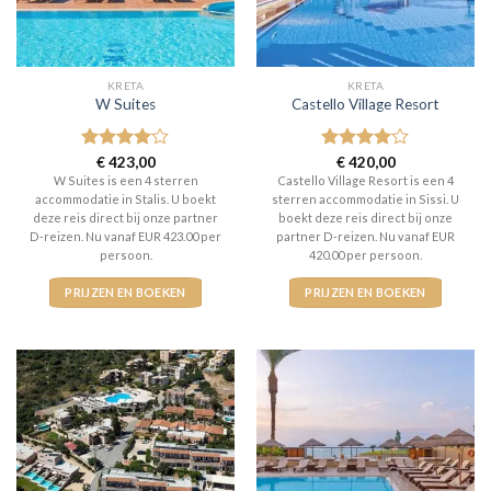
KRETA
KRETA
W Suites
Castello Village Resort
Gewaardeerd
€
423,00
Gewaardeerd
€
420,00
4
uit 5
4
uit 5
W Suites is een 4 sterren
Castello Village Resort is een 4
accommodatie in Stalis. U boekt
sterren accommodatie in Sissi. U
deze reis direct bij onze partner
boekt deze reis direct bij onze
D-reizen. Nu vanaf EUR 423.00 per
partner D-reizen. Nu vanaf EUR
persoon.
420.00 per persoon.
PRIJZEN EN BOEKEN
PRIJZEN EN BOEKEN