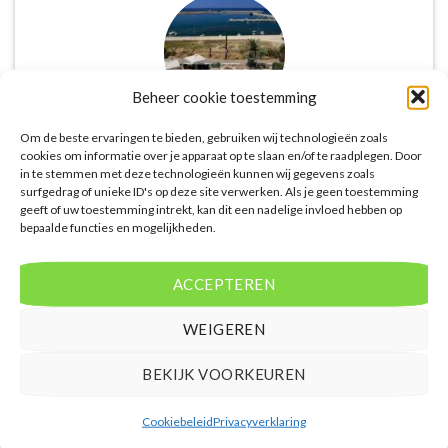
Beheer cookie toestemming
Om de beste ervaringen te bieden, gebruiken wij technologieën zoals
cookies om informatie over je apparaat op te slaan en/of te raadplegen. Door
De website biedt een groot aanbod van lastminute
in te stemmen met deze technologieën kunnen wij gegevens zoals
deals naar diverse populaire
surfgedrag of unieke ID's op deze site verwerken. Als je geen toestemming
vakantiebestemmingen. Met handige filters kun je
geeft of uw toestemming intrekt, kan dit een nadelige invloed hebben op
bepaalde functies en mogelijkheden.
eenvoudig zoeken op reisduur, bestemming en
budget. De prijzen zijn zeer competitief en worden
continu vergeleken met andere aanbieders. Je hebt
ACCEPTEREN
dus altijd de garantie dat je de beste deal te pakken
hebt.
WEIGEREN
Puck Snoeren
/
Amsterdam
BEKIJK VOORKEUREN
Cookiebeleid
Privacyverklaring