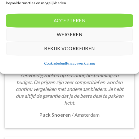
bepaalde functies en mogelijkheden.
ACCEPTEREN
WEIGEREN
BEKIJK VOORKEUREN
De website biedt een groot aanbod van lastminute
deals naar diverse populaire
Cookiebeleid
Privacyverklaring
vakantiebestemmingen. Met handige filters kun je
eenvoudig zoeken op reisduur, bestemming en
budget. De prijzen zijn zeer competitief en worden
continu vergeleken met andere aanbieders. Je hebt
dus altijd de garantie dat je de beste deal te pakken
hebt.
Puck Snoeren
/
Amsterdam