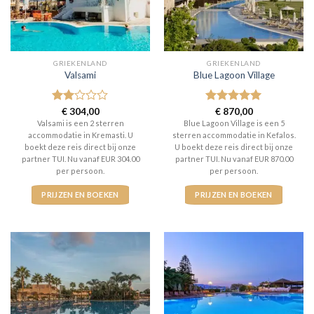
GRIEKENLAND
GRIEKENLAND
Valsami
Blue Lagoon Village
Gewaardeerd
€
304,00
Gewaardeerd
€
870,00
2
uit
5
uit 5
Valsami is een 2 sterren
Blue Lagoon Village is een 5
5
accommodatie in Kremasti. U
sterren accommodatie in Kefalos.
boekt deze reis direct bij onze
U boekt deze reis direct bij onze
partner TUI. Nu vanaf EUR 304.00
partner TUI. Nu vanaf EUR 870.00
per persoon.
per persoon.
PRIJZEN EN BOEKEN
PRIJZEN EN BOEKEN