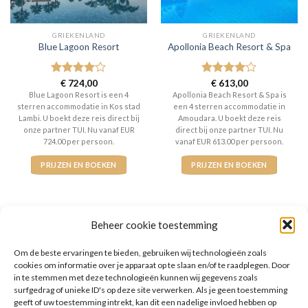
GRIEKENLAND
GRIEKENLAND
Blue Lagoon Resort
Apollonia Beach Resort & Spa
Gewaardeerd
€
724,00
Gewaardeerd
€
613,00
4
uit 5
4
uit 5
Blue Lagoon Resort is een 4
Apollonia Beach Resort & Spa is
sterren accommodatie in Kos stad
een 4 sterren accommodatie in
Lambi. U boekt deze reis direct bij
Amoudara. U boekt deze reis
onze partner TUI. Nu vanaf EUR
direct bij onze partner TUI. Nu
724.00 per persoon.
vanaf EUR 613.00 per persoon.
PRIJZEN EN BOEKEN
PRIJZEN EN BOEKEN
Beheer cookie toestemming
Om de beste ervaringen te bieden, gebruiken wij technologieën zoals
WAT ZE OVER ONS ZEGGEN
cookies om informatie over je apparaat op te slaan en/of te raadplegen. Door
in te stemmen met deze technologieën kunnen wij gegevens zoals
surfgedrag of unieke ID's op deze site verwerken. Als je geen toestemming
geeft of uw toestemming intrekt, kan dit een nadelige invloed hebben op