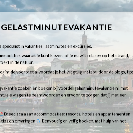
IGELASTMINUTEVAKANTIE
 specialist in vakanties, lastminutes en excursies.
modaties waaruit je kunt kiezen, of je nu wilt relaxen op het strand,
oekt in de natuur.
egint de voorpret al voordat je het vliegtuig instapt, door de blogs, tip
.
egvakantie zoeken en boeken bij voordeligelastminutevakantie.nl, met
ventuele vragen te beantwoorden en ervoor te zorgen dat jij met een
Breed scala aan accommodaties: resorts, hotels en appartementen
 tips en ervaringen
Eenvoudig en veilig boeken, met hulp van het