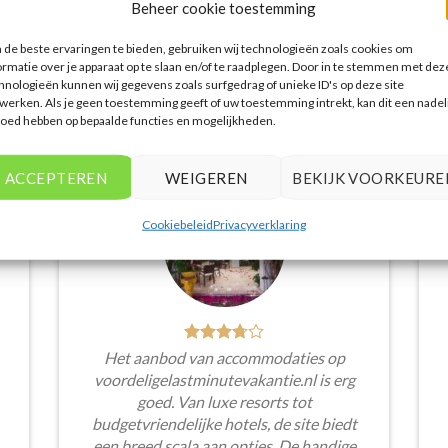
Beheer cookie toestemming
de beste ervaringen te bieden, gebruiken wij technologieën zoals cookies om
ormatie over je apparaat op te slaan en/of te raadplegen. Door in te stemmen met dez
hnologieën kunnen wij gegevens zoals surfgedrag of unieke ID's op deze site
WAT ZE OVER ONS ZEGGEN
werken. Als je geen toestemming geeft of uw toestemming intrekt, kan dit een nadel
loed hebben op bepaalde functies en mogelijkheden.
ACCEPTEREN
WEIGEREN
BEKIJK VOORKEURE
Cookiebeleid
Privacyverklaring
Het aanbod van accommodaties op
voordeligelastminutevakantie.nl is erg
goed. Van luxe resorts tot
budgetvriendelijke hotels, de site biedt
een breed scala aan opties. De handige