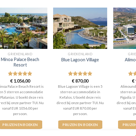
GRIEKENLAND
GRIEKENLAND
GRI
Minoa Palace Beach
Blue Lagoon Village
Alimo
Resort
Gewaardeerd
€
1.056,00
Gewaardeerd
€
870,00
Gew
€
5
uit 5
5
uit 5
5
ui
inoa Palace Beach Resort is
Blue Lagoon Village is een 5
Alimounda
en 5 sterren accommodatie
sterren accommodatie in
sterren a
 Platanias. U boekt deze reis
Kefalos. U boekt deze reis
Pigadia. U
rect bij onze partner TUI. Nu
direct bij onze partner TUI. Nu
direct bij o
vanaf EUR 1056.00 per
vanaf EUR 870.00 per
vanaf E
persoon.
persoon.
p
PRIJZEN EN BOEKEN
PRIJZEN EN BOEKEN
PRIJZE