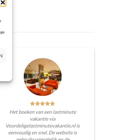
e
ige
N
Het boeken van een lastminute
vakantie via
Voordeligelastminutevakantie.nl is
eenvoudig en snel. De website is
gebruiksvriendelijk en de