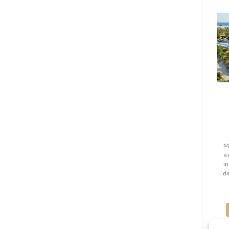
M
e
in
di