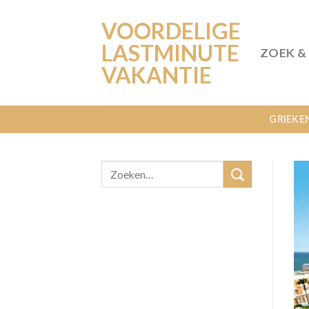
Ga
VOORDELIGE
naar
inhoud
LASTMINUTE
ZOEK &
VAKANTIE
GRIEKE