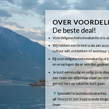
OVER VOORDEL
De beste deal!
Voordeligelastminutevakantie.nl is dé
Wij hebben een breed scala aan accom
cultuur wilt ontdekken of avontuur z
Bij voordeligelastminutevakantie.nl b
en ervaringen die er worden gedeeld
Je kunt eenvoudig en veilig jouw vli
een team dat altijd klaarstaat om e
gerust hart op vakantie kunt gaan.
Specialist in lastminutevakanties
Voorpret met inspirerende blogs,
team