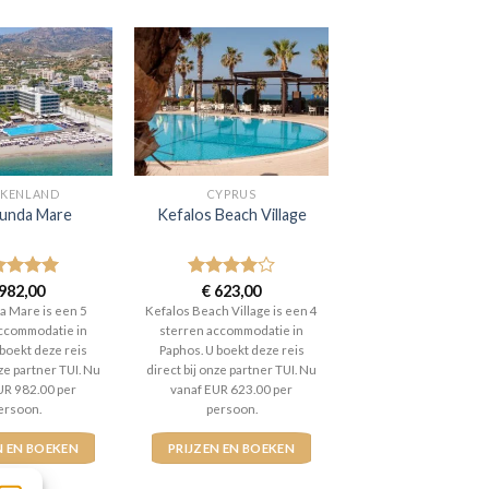
EKENLAND
CYPRUS
unda Mare
Kefalos Beach Village
aardeerd
982,00
Gewaardeerd
€
623,00
t 5
4
uit 5
 Mare is een 5
Kefalos Beach Village is een 4
ccommodatie in
sterren accommodatie in
 boekt deze reis
Paphos. U boekt deze reis
nze partner TUI. Nu
direct bij onze partner TUI. Nu
UR 982.00 per
vanaf EUR 623.00 per
ersoon.
persoon.
N EN BOEKEN
PRIJZEN EN BOEKEN