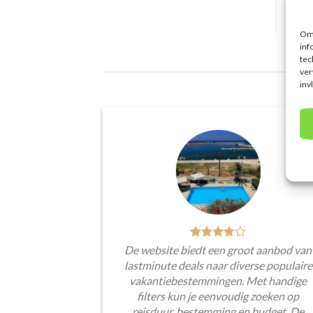
Om 
inf
tec
ver
inv
De website biedt een groot aanbod van
lastminute deals naar diverse populaire
vakantiebestemmingen. Met handige
filters kun je eenvoudig zoeken op
reisduur, bestemming en budget. De