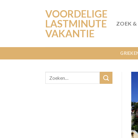
Ga
VOORDELIGE
naar
inhoud
LASTMINUTE
ZOEK &
VAKANTIE
GRIEKE