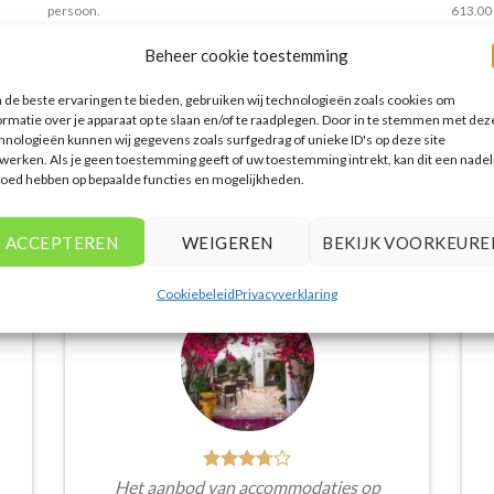
persoon.
613.00
PRIJZEN EN BOEKEN
PRIJZEN EN BOEKEN
PRIJZE
Beheer cookie toestemming
de beste ervaringen te bieden, gebruiken wij technologieën zoals cookies om
ormatie over je apparaat op te slaan en/of te raadplegen. Door in te stemmen met dez
hnologieën kunnen wij gegevens zoals surfgedrag of unieke ID's op deze site
werken. Als je geen toestemming geeft of uw toestemming intrekt, kan dit een nadel
loed hebben op bepaalde functies en mogelijkheden.
WAT ZE OVER ONS ZEGGEN
ACCEPTEREN
WEIGEREN
BEKIJK VOORKEURE
Cookiebeleid
Privacyverklaring
Het aanbod van accommodaties op