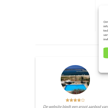
Om 
inf
tec
ver
inv
De website biedt een groot aanbod van