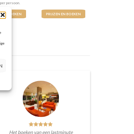
 per persoon.
N EN BOEKEN
PRIJZEN EN BOEKEN
e
ige
N
Het boeken van een lastminute