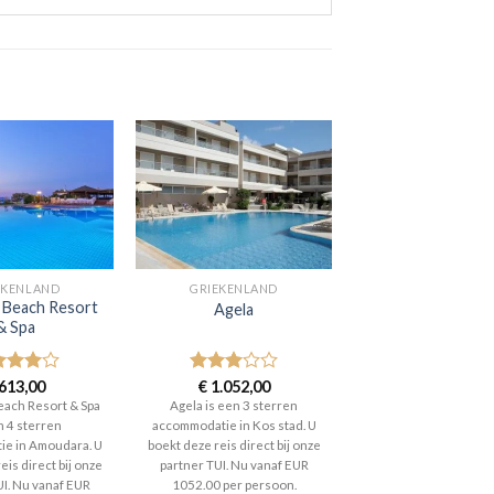
EKENLAND
GRIEKENLAND
a Beach Resort
Agela
& Spa
aardeerd
613,00
Gewaardeerd
€
1.052,00
t 5
3
uit 5
each Resort & Spa
Agela is een 3 sterren
n 4 sterren
accommodatie in Kos stad. U
e in Amoudara. U
boekt deze reis direct bij onze
eis direct bij onze
partner TUI. Nu vanaf EUR
UI. Nu vanaf EUR
1052.00 per persoon.