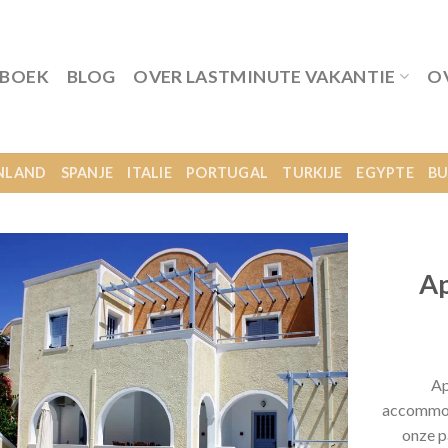
 BOEK
BLOG
OVER LASTMINUTE VAKANTIE
O
NLAND
SPANJE
ITALIE
PORTUGAL
TURKIJE
EGYPTE
BU
Ap
Ap
accommoda
onze p