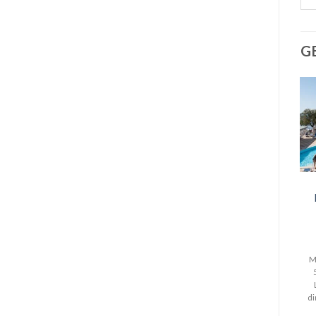
G
M
di