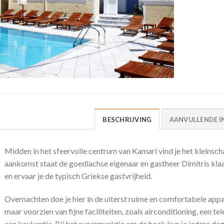
BESCHRIJVING
AANVULLENDE I
Midden in het sfeervolle centrum van Kamari vind je het kleinscha
aankomst staat de goedlachse eigenaar en gastheer Dimitris kla
en ervaar je de typisch Griekse gastvrijheid.
Overnachten doe je hier in de uiterst ruime en comfortabele appa
maar voorzien van fijne faciliteiten, zoals airconditioning, een t
een keukentje. Bij het supermarktje om de hoek kun je iedere dag 