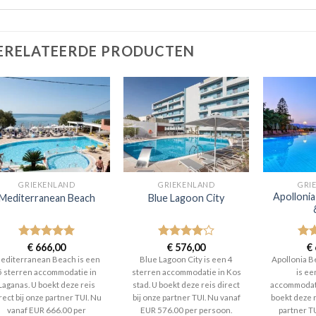
ERELATEERDE PRODUCTEN
GRIEKENLAND
GRIEKENLAND
GRI
Apolloni
Mediterranean Beach
Blue Lagoon City
Gewaardeerd
€
666,00
Gewaardeerd
€
576,00
Gew
€
5
uit 5
4
uit 5
4
ui
editerranean Beach is een
Blue Lagoon City is een 4
Apollonia B
5 sterren accommodatie in
sterren accommodatie in Kos
is ee
Laganas. U boekt deze reis
stad. U boekt deze reis direct
accommodati
rect bij onze partner TUI. Nu
bij onze partner TUI. Nu vanaf
boekt deze r
vanaf EUR 666.00 per
EUR 576.00 per persoon.
partner T