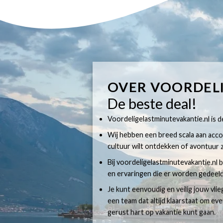
OVER VOORDEL
De beste deal!
Voordeligelastminutevakantie.nl is dé
Wij hebben een breed scala aan accom
cultuur wilt ontdekken of avontuur z
Bij voordeligelastminutevakantie.nl b
en ervaringen die er worden gedeeld
Je kunt eenvoudig en veilig jouw vli
een team dat altijd klaarstaat om e
gerust hart op vakantie kunt gaan.