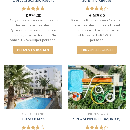
Doryssa Seaside Resort
Sunshine Rhodes
Gewaardeerd
€
974,00
Gewaardeerd
€
629,00
5
uit 5
4
uit 5
Doryssa Seaside Resort is een 5
Sunshine Rhodes is een 4 sterren
sterren accommodatie in
accommodatie in Trianta. U boekt
Pythagorion. U boekt deze reis
deze reis direct bij onze partner
direct bij onze partner TUI. Nu
TUI. Nu vanaf EUR 629.00 per
vanaf EUR 974.00 per persoon.
persoon.
PRIJZEN EN BOEKEN
PRIJZEN EN BOEKEN
GRIEKENLAND
GRIEKENLAND
Glaros Beach
SPLASHWORLD Aqua Bay