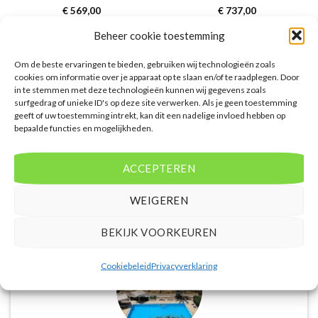
Gewaardeerd
€
569,00
Gewaardeerd
€
737,00
4
uit 5
4
uit 5
Glaros Beach is een 4 sterren
SPLASHWORLD Aqua Bay is een 4
Beheer cookie toestemming
accommodatie in Chersonissos. U
sterren accommodatie in Tsilivi. U
boekt deze reis direct bij onze
boekt deze reis direct bij onze
partner TUI. Nu vanaf EUR 569.00
partner TUI. Nu vanaf EUR 737.00
Om de beste ervaringen te bieden, gebruiken wij technologieën zoals
per persoon.
per persoon.
cookies om informatie over je apparaat op te slaan en/of te raadplegen. Door
in te stemmen met deze technologieën kunnen wij gegevens zoals
PRIJZEN EN BOEKEN
PRIJZEN EN BOEKEN
surfgedrag of unieke ID's op deze site verwerken. Als je geen toestemming
geeft of uw toestemming intrekt, kan dit een nadelige invloed hebben op
bepaalde functies en mogelijkheden.
ACCEPTEREN
WAT ZE OVER ONS ZEGGEN
WEIGEREN
BEKIJK VOORKEUREN
Cookiebeleid
Privacyverklaring