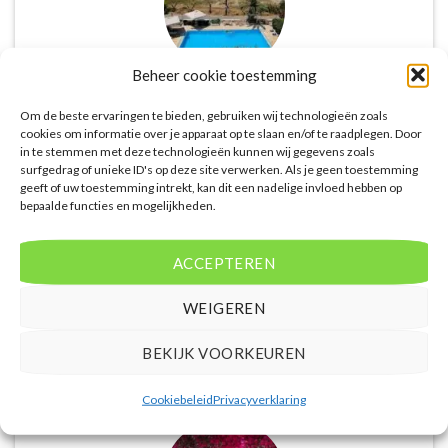
Beheer cookie toestemming
Om de beste ervaringen te bieden, gebruiken wij technologieën zoals
De website biedt een groot aanbod van lastminute
cookies om informatie over je apparaat op te slaan en/of te raadplegen. Door
deals naar diverse populaire
in te stemmen met deze technologieën kunnen wij gegevens zoals
vakantiebestemmingen. Met handige filters kun je
surfgedrag of unieke ID's op deze site verwerken. Als je geen toestemming
eenvoudig zoeken op reisduur, bestemming en
geeft of uw toestemming intrekt, kan dit een nadelige invloed hebben op
bepaalde functies en mogelijkheden.
budget. De prijzen zijn zeer competitief en worden
continu vergeleken met andere aanbieders. Je hebt
dus altijd de garantie dat je de beste deal te pakken
ACCEPTEREN
hebt.
WEIGEREN
Puck Snoeren
/
Amsterdam
BEKIJK VOORKEUREN
Cookiebeleid
Privacyverklaring