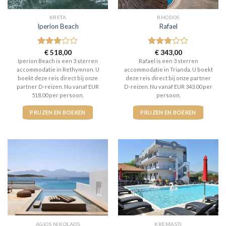
KRETA
RHODOS
Iperion Beach
Rafael
Gewaardeerd
€
518,00
Gewaardeerd
€
343,00
3
uit 5
3
uit 5
Iperion Beach is een 3 sterren
Rafael is een 3 sterren
accommodatie in Rethymnon. U
accommodatie in Trianda. U boekt
boekt deze reis direct bij onze
deze reis direct bij onze partner
partner D-reizen. Nu vanaf EUR
D-reizen. Nu vanaf EUR 343.00 per
518.00 per persoon.
persoon.
PRIJZEN EN BOEKEN
PRIJZEN EN BOEKEN
AGIOS NIKOLAOS
KREMASTI