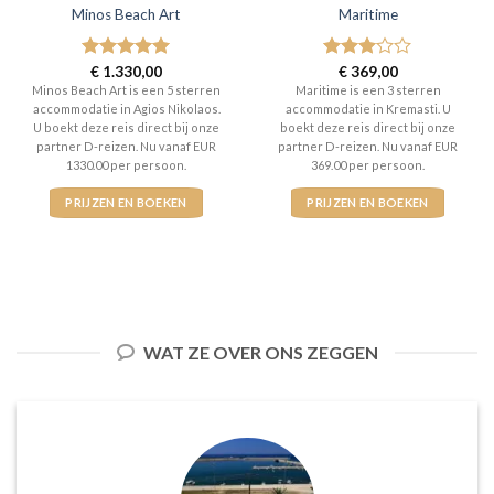
Minos Beach Art
Maritime
Gewaardeerd
€
1.330,00
Gewaardeerd
€
369,00
5
uit 5
3
uit 5
Minos Beach Art is een 5 sterren
Maritime is een 3 sterren
accommodatie in Agios Nikolaos.
accommodatie in Kremasti. U
U boekt deze reis direct bij onze
boekt deze reis direct bij onze
partner D-reizen. Nu vanaf EUR
partner D-reizen. Nu vanaf EUR
1330.00 per persoon.
369.00 per persoon.
PRIJZEN EN BOEKEN
PRIJZEN EN BOEKEN
WAT ZE OVER ONS ZEGGEN