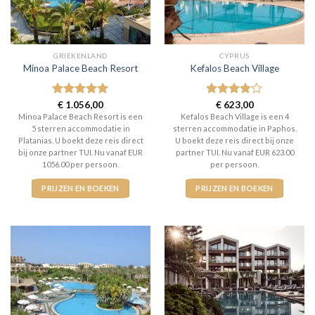
GRIEKENLAND
CYPRUS
Minoa Palace Beach Resort
Kefalos Beach Village
Gewaardeerd
€
1.056,00
Gewaardeerd
€
623,00
5
uit 5
4
uit 5
Minoa Palace Beach Resort is een
Kefalos Beach Village is een 4
5 sterren accommodatie in
sterren accommodatie in Paphos.
Platanias. U boekt deze reis direct
U boekt deze reis direct bij onze
bij onze partner TUI. Nu vanaf EUR
partner TUI. Nu vanaf EUR 623.00
1056.00 per persoon.
per persoon.
PRIJZEN EN BOEKEN
PRIJZEN EN BOEKEN