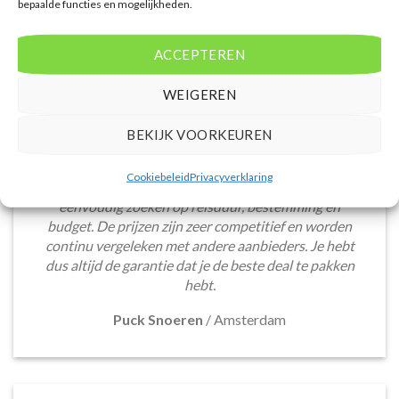
bepaalde functies en mogelijkheden.
ACCEPTEREN
WEIGEREN
BEKIJK VOORKEUREN
De website biedt een groot aanbod van lastminute
deals naar diverse populaire
Cookiebeleid
Privacyverklaring
vakantiebestemmingen. Met handige filters kun je
eenvoudig zoeken op reisduur, bestemming en
budget. De prijzen zijn zeer competitief en worden
continu vergeleken met andere aanbieders. Je hebt
dus altijd de garantie dat je de beste deal te pakken
hebt.
Puck Snoeren
/
Amsterdam