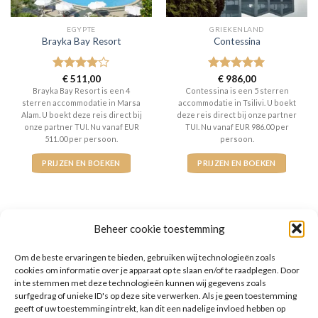
EGYPTE
GRIEKENLAND
Brayka Bay Resort
Contessina
Gewaardeerd
€
511,00
Gewaardeerd
€
986,00
4
uit 5
5
uit 5
Brayka Bay Resort is een 4
Contessina is een 5 sterren
sterren accommodatie in Marsa
accommodatie in Tsilivi. U boekt
Alam. U boekt deze reis direct bij
deze reis direct bij onze partner
onze partner TUI. Nu vanaf EUR
TUI. Nu vanaf EUR 986.00 per
511.00 per persoon.
persoon.
PRIJZEN EN BOEKEN
PRIJZEN EN BOEKEN
Beheer cookie toestemming
Om de beste ervaringen te bieden, gebruiken wij technologieën zoals
WAT ZE OVER ONS ZEGGEN
cookies om informatie over je apparaat op te slaan en/of te raadplegen. Door
in te stemmen met deze technologieën kunnen wij gegevens zoals
surfgedrag of unieke ID's op deze site verwerken. Als je geen toestemming
geeft of uw toestemming intrekt, kan dit een nadelige invloed hebben op