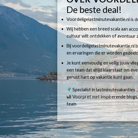
De beste deal!
Voordeligelastminutevakantie.nl is dé
Wij hebben een breed scala aan accom
cultuur wilt ontdekken of avontuur z
Bij voordeligelastminutevakantie.nl b
en ervaringen die er worden gedeeld
Je kunt eenvoudig en veilig jouw vli
een team dat altijd klaarstaat om e
gerust hart op vakantie kunt gaan.
Specialist in lastminutevakanties
Voorpret met inspirerende blogs,
team