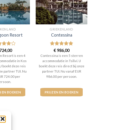
EKENLAND
GRIEKENLAND
agoon Resort
Contessina
aardeerd
724,00
Gewaardeerd
€
986,00
t 5
5
uit 5
n Resort is een 4
Contessina is een 5 sterren
ommodatie in Kos
accommodatie in Tsilivi. U
 U boekt deze reis
boekt deze reis direct bij onze
nze partner TUI. Nu
partner TUI. Nu vanaf EUR
UR 724.00 per
986.00 per persoon.
ersoon.
N EN BOEKEN
PRIJZEN EN BOEKEN