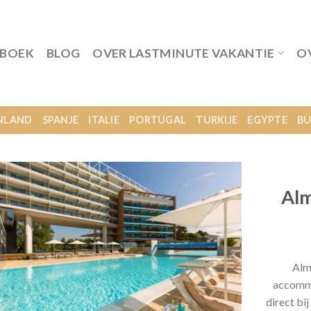
 BOEK
BLOG
OVER LASTMINUTE VAKANTIE
O
NLAND
SPANJE
ITALIE
PORTUGAL
TURKIJE
EGYPTE
BU
Alm
Alm
accommo
direct bi