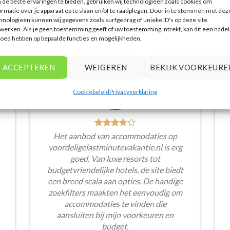
de beste ervaringen te bieden, gebruiken wij technologieën zoals cookies om
WAT ZE OVER ONS ZEGGEN
ormatie over je apparaat op te slaan en/of te raadplegen. Door in te stemmen met dez
hnologieën kunnen wij gegevens zoals surfgedrag of unieke ID's op deze site
werken. Als je geen toestemming geeft of uw toestemming intrekt, kan dit een nadel
loed hebben op bepaalde functies en mogelijkheden.
ACCEPTEREN
WEIGEREN
BEKIJK VOORKEURE
Cookiebeleid
Privacyverklaring
Het aanbod van accommodaties op
voordeligelastminutevakantie.nl is erg
goed. Van luxe resorts tot
budgetvriendelijke hotels, de site biedt
een breed scala aan opties. De handige
zoekfilters maakten het eenvoudig om
accommodaties te vinden die
aansluiten bij mijn voorkeuren en
budget.