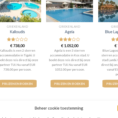
GRIEKENLAND
GRIEKENLAND
GRI
Kalloudis
Agela
Blue L
Gewaardeerd
€
738,00
Gewaardeerd
€
1.052,00
Gew
€
2
uit
3
uit 5
4
ui
Kalloudis is een 2 sterren
Agela is een 3 sterren
Blue Lagoo
5
accommodatie in Tigaki. U
accommodatie in Kos stad. U
sterren acc
ekt deze reis direct bij onze
boekt deze reis direct bij onze
stad Lambi.
partner TUI. Nu vanaf EUR
partner TUI. Nu vanaf EUR
direct bij o
738.00 per persoon.
1052.00 per persoon.
vanaf E
p
PRIJZEN EN BOEKEN
PRIJZEN EN BOEKEN
PRIJZE
Beheer cookie toestemming