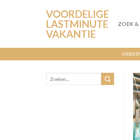
Ga
VOORDELIGE
naar
inhoud
LASTMINUTE
ZOEK &
VAKANTIE
GRIEKE