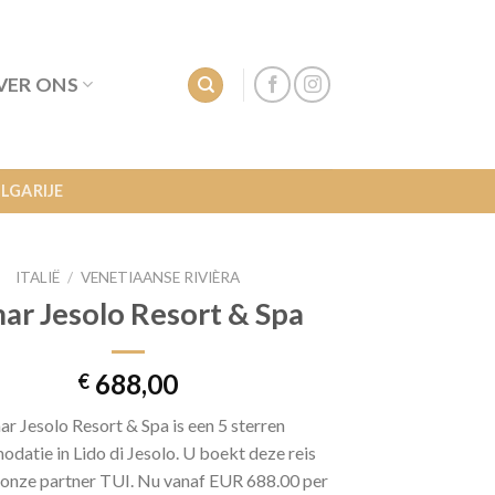
VER ONS
LGARIJE
ITALIË
/
VENETIAANSE RIVIÈRA
ar Jesolo Resort & Spa
688,00
€
ar Jesolo Resort & Spa is een 5 sterren
datie in Lido di Jesolo. U boekt deze reis
j onze partner TUI. Nu vanaf EUR 688.00 per