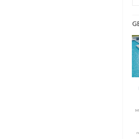
G
My
r