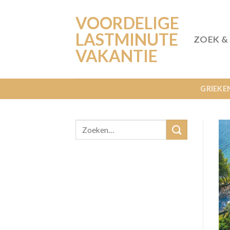
Ga
VOORDELIGE
naar
inhoud
LASTMINUTE
ZOEK &
VAKANTIE
GRIEKE