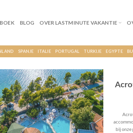
 BOEK
BLOG
OVER LASTMINUTE VAKANTIE
O
NLAND
SPANJE
ITALIE
PORTUGAL
TURKIJE
EGYPTE
BU
Acrot
Acrot
accommoda
bij onze