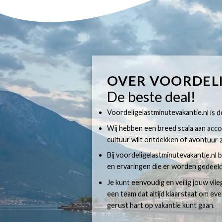
OVER VOORDEL
De beste deal!
Voordeligelastminutevakantie.nl is dé
Wij hebben een breed scala aan accom
cultuur wilt ontdekken of avontuur z
Bij voordeligelastminutevakantie.nl b
en ervaringen die er worden gedeeld
Je kunt eenvoudig en veilig jouw vli
een team dat altijd klaarstaat om e
gerust hart op vakantie kunt gaan.