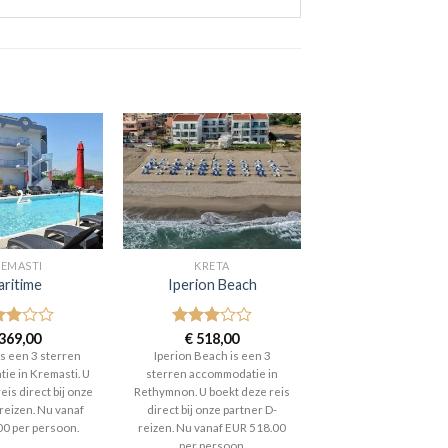
EMASTI
KRETA
aritime
Iperion Beach
aardeerd
369,00
Gewaardeerd
€
518,00
t 5
3
uit 5
is een 3 sterren
Iperion Beach is een 3
ie in Kremasti. U
sterren accommodatie in
eis direct bij onze
Rethymnon. U boekt deze reis
reizen. Nu vanaf
direct bij onze partner D-
00 per persoon.
reizen. Nu vanaf EUR 518.00
per persoon.