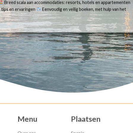
Breed scala aan accommodaties: resorts, hotels en appartementen
 tips en ervaringen
Eenvoudig en veilig boeken, met hulp van het
Menu
Plaatsen
Over ons
Spanje