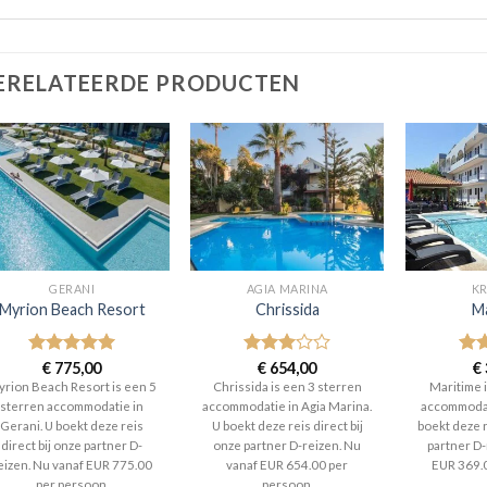
ERELATEERDE PRODUCTEN
GERANI
AGIA MARINA
KR
Myrion Beach Resort
Chrissida
M
Gewaardeerd
€
775,00
Gewaardeerd
€
654,00
Gew
€
5
uit 5
3
uit 5
3
ui
rion Beach Resort is een 5
Chrissida is een 3 sterren
Maritime 
sterren accommodatie in
accommodatie in Agia Marina.
accommodat
Gerani. U boekt deze reis
U boekt deze reis direct bij
boekt deze r
direct bij onze partner D-
onze partner D-reizen. Nu
partner D-
eizen. Nu vanaf EUR 775.00
vanaf EUR 654.00 per
EUR 369.
per persoon.
persoon.