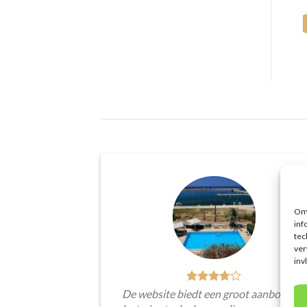
Om 
inf
tec
ver
inv
De website biedt een groot aanbod van