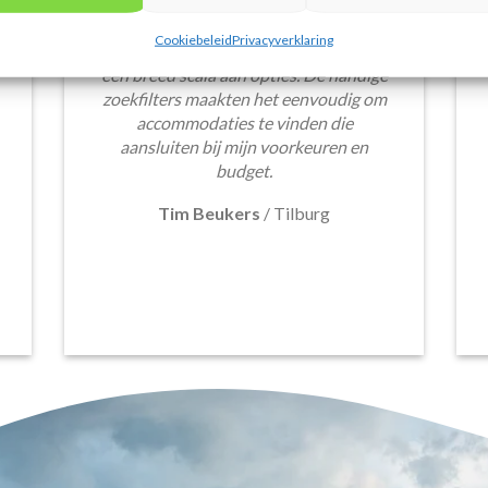
voordeligelastminutevakantie.nl is erg
goed. Van luxe resorts tot
Cookiebeleid
Privacyverklaring
budgetvriendelijke hotels, de site biedt
een breed scala aan opties. De handige
zoekfilters maakten het eenvoudig om
accommodaties te vinden die
aansluiten bij mijn voorkeuren en
budget.
Tim Beukers
/
Tilburg