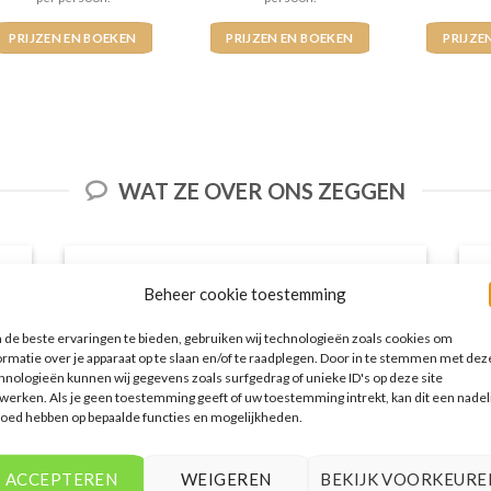
PRIJZEN EN BOEKEN
PRIJZEN EN BOEKEN
PRIJZE
WAT ZE OVER ONS ZEGGEN
Beheer cookie toestemming
de beste ervaringen te bieden, gebruiken wij technologieën zoals cookies om
ormatie over je apparaat op te slaan en/of te raadplegen. Door in te stemmen met dez
hnologieën kunnen wij gegevens zoals surfgedrag of unieke ID's op deze site
werken. Als je geen toestemming geeft of uw toestemming intrekt, kan dit een nadel
loed hebben op bepaalde functies en mogelijkheden.
Het aanbod van accommodaties op
ACCEPTEREN
WEIGEREN
BEKIJK VOORKEURE