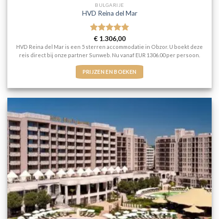
BULGARIJE
HVD Reina del Mar
Gewaardeerd
€
1.306,00
5
uit 5
HVD Reina del Mar is een 5 sterren accommodatie in Obzor. U boekt deze
reis direct bij onze partner Sunweb. Nu vanaf EUR 1306.00 per persoon.
PRIJZEN EN BOEKEN