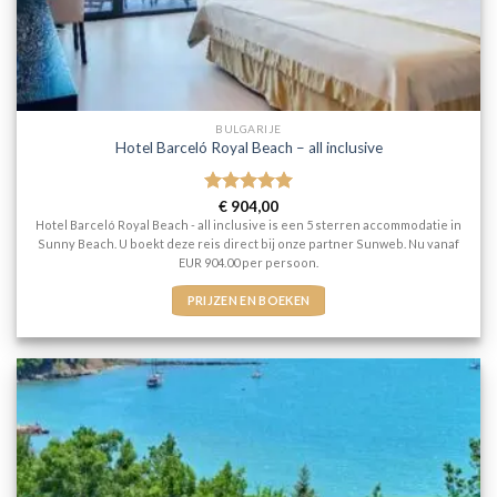
BULGARIJE
Hotel Barceló Royal Beach – all inclusive
Gewaardeerd
€
904,00
5
uit 5
Hotel Barceló Royal Beach - all inclusive is een 5 sterren accommodatie in
Sunny Beach. U boekt deze reis direct bij onze partner Sunweb. Nu vanaf
EUR 904.00 per persoon.
PRIJZEN EN BOEKEN