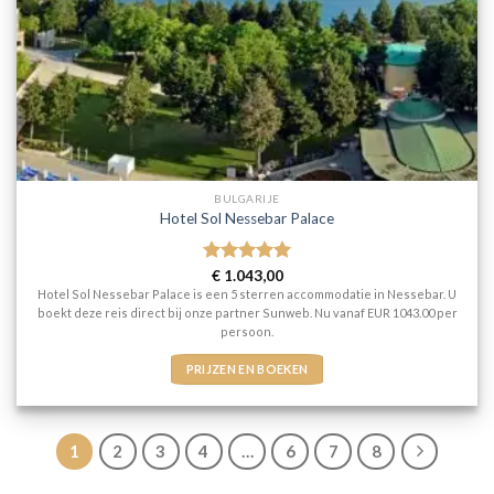
BULGARIJE
Hotel Sol Nessebar Palace
Gewaardeerd
€
1.043,00
5
uit 5
Hotel Sol Nessebar Palace is een 5 sterren accommodatie in Nessebar. U
boekt deze reis direct bij onze partner Sunweb. Nu vanaf EUR 1043.00 per
persoon.
PRIJZEN EN BOEKEN
1
2
3
4
…
6
7
8