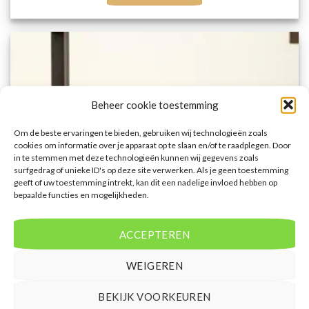
Beheer cookie toestemming
Om de beste ervaringen te bieden, gebruiken wij technologieën zoals
cookies om informatie over je apparaat op te slaan en/of te raadplegen. Door
in te stemmen met deze technologieën kunnen wij gegevens zoals
surfgedrag of unieke ID's op deze site verwerken. Als je geen toestemming
geeft of uw toestemming intrekt, kan dit een nadelige invloed hebben op
bepaalde functies en mogelijkheden.
ACCEPTEREN
BULGARIJE
WEIGEREN
HVD Reina del Mar
BEKIJK VOORKEUREN