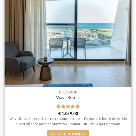
BULGARIJE
Wave Resort
Gewaardeerd
€
1.059,00
5
uit 5
Wave Resort is een 5 sterren accommodatie in Pomorie. U boekt deze reis
direct bij onze partner Sunweb. Nu vanaf EUR 1059.00 per persoon.
PRIJZEN EN BOEKEN