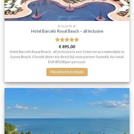
BULGARIJE
Hotel Barceló Royal Beach – all inclusive
Gewaardeerd
€
895,00
5
uit 5
Hotel Barceló Royal Beach - all inclusive is een 5 sterren accommodatie in
Sunny Beach. U boekt deze reis direct bij onze partner Sunweb. Nu vanaf
EUR 895.00 per persoon.
PRIJZEN EN BOEKEN