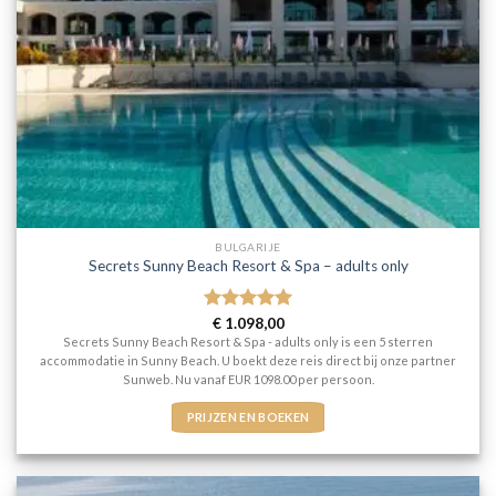
BULGARIJE
Secrets Sunny Beach Resort & Spa – adults only
Gewaardeerd
€
1.098,00
5
uit 5
Secrets Sunny Beach Resort & Spa - adults only is een 5 sterren
accommodatie in Sunny Beach. U boekt deze reis direct bij onze partner
Sunweb. Nu vanaf EUR 1098.00 per persoon.
PRIJZEN EN BOEKEN