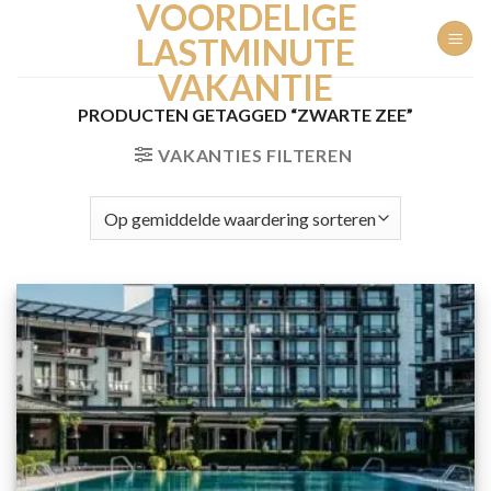
VOORDELIGE
Ga
naar
LASTMINUTE
inhoud
VAKANTIE
PRODUCTEN GETAGGED “ZWARTE ZEE”
VAKANTIES FILTEREN