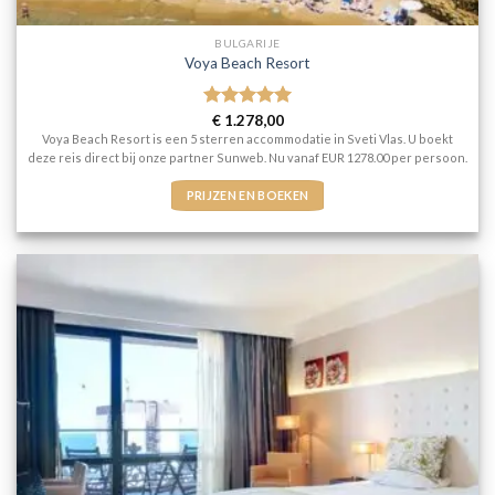
BULGARIJE
Voya Beach Resort
Gewaardeerd
€
1.278,00
5
uit 5
Voya Beach Resort is een 5 sterren accommodatie in Sveti Vlas. U boekt
deze reis direct bij onze partner Sunweb. Nu vanaf EUR 1278.00 per persoon.
PRIJZEN EN BOEKEN