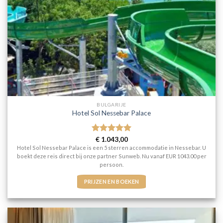
BULGARIJE
Hotel Sol Nessebar Palace
Gewaardeerd
€
1.043,00
5
uit 5
Hotel Sol Nessebar Palace is een 5 sterren accommodatie in Nessebar. U
boekt deze reis direct bij onze partner Sunweb. Nu vanaf EUR 1043.00 per
persoon.
PRIJZEN EN BOEKEN