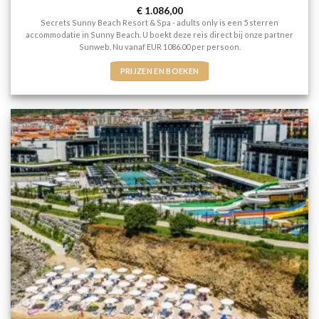
Gewaardeerd
€
1.086,00
5
uit 5
Secrets Sunny Beach Resort & Spa - adults only is een 5 sterren
accommodatie in Sunny Beach. U boekt deze reis direct bij onze partner
Sunweb. Nu vanaf EUR 1086.00 per persoon.
PRIJZEN EN BOEKEN