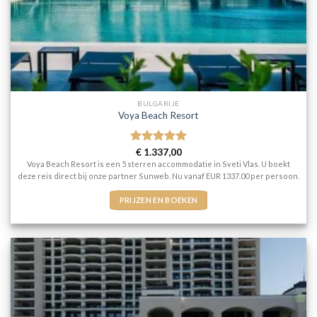
BULGARIJE
Voya Beach Resort
Gewaardeerd
€
1.337,00
5
uit 5
Voya Beach Resort is een 5 sterren accommodatie in Sveti Vlas. U boekt
deze reis direct bij onze partner Sunweb. Nu vanaf EUR 1337.00 per persoon.
PRIJZEN EN BOEKEN