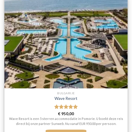
BULGARIJE
Wave Resort
Gewaardeerd
€
950,00
5
uit 5
Wave Resort is een 5 sterren accommodatie in Pomorie. U boekt deze reis
direct bij onze partner Sunweb. Nu vanaf EUR 950.00 per persoon.