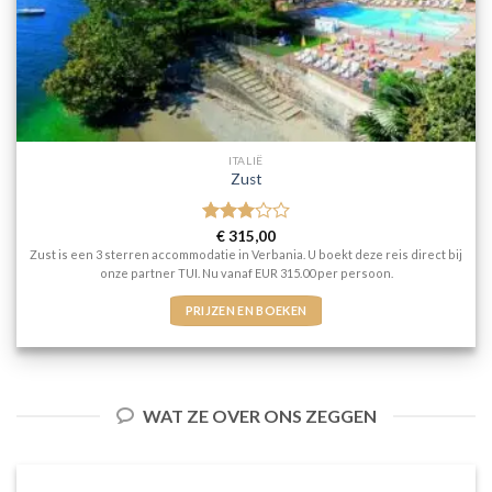
ITALIË
Zust
Gewaardeerd
€
315,00
3
uit 5
Zust is een 3 sterren accommodatie in Verbania. U boekt deze reis direct bij
onze partner TUI. Nu vanaf EUR 315.00 per persoon.
PRIJZEN EN BOEKEN
WAT ZE OVER ONS ZEGGEN