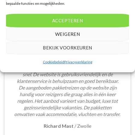
bepaalde functies en mogelijkheden.
ACCEPTEREN
WEIGEREN
BEKIJK VOORKEUREN
Het boeken van een lastminute vakantie via
Cookiebeleid
Privacyverklaring
Voordeligelastminutevakantie.nl is eenvoudig en
snel. De website is gebruiksvriendelijk en de
klantenservice is behulpzaam en goed bereikbaar.
De aangeboden pakketreizen op de website zijn
handig voor reizigers die graag alles in één keer
regelen. Het aanbod varieert van budget, luxe tot
gezinsvriendelijke vakanties. De pakketten
omvatten vaak accommodatie, vluchten en transfer.
Richard Mast
/
Zwolle