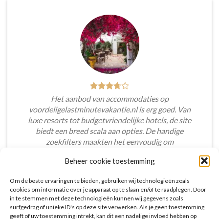
Het aanbod van accommodaties op
voordeligelastminutevakantie.nl is erg goed. Van
luxe resorts tot budgetvriendelijke hotels, de site
biedt een breed scala aan opties. De handige
zoekfilters maakten het eenvoudig om
accommodaties te vinden die aansluiten bij mijn
Beheer cookie toestemming
voorkeuren en budget.
Om de beste ervaringen te bieden, gebruiken wij technologieën zoals
Tim Beukers
/
Tilburg
cookies om informatie over je apparaat op te slaan en/of te raadplegen. Door
in te stemmen met deze technologieën kunnen wij gegevens zoals
surfgedrag of unieke ID's op deze site verwerken. Als je geen toestemming
geeft of uw toestemming intrekt, kan dit een nadelige invloed hebben op