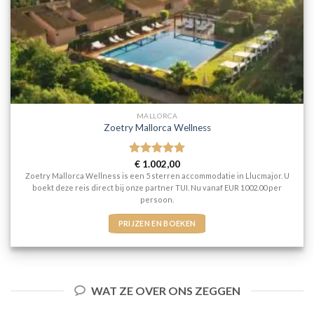
MALLORCA
Zoetry Mallorca Wellness
Gewaardeerd
€
1.002,00
5
uit 5
Zoetry Mallorca Wellness is een 5 sterren accommodatie in Llucmajor. U
boekt deze reis direct bij onze partner TUI. Nu vanaf EUR 1002.00 per
persoon.
PRIJZEN EN BOEKEN
WAT ZE OVER ONS ZEGGEN