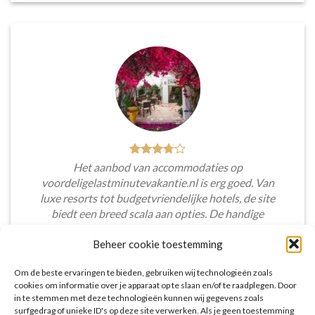
Het aanbod van accommodaties op
voordeligelastminutevakantie.nl is erg goed. Van
luxe resorts tot budgetvriendelijke hotels, de site
biedt een breed scala aan opties. De handige
zoekfilters maakten het eenvoudig om
Beheer cookie toestemming
accommodaties te vinden die aansluiten bij mijn
voorkeuren en budget.
Om de beste ervaringen te bieden, gebruiken wij technologieën zoals
cookies om informatie over je apparaat op te slaan en/of te raadplegen. Door
Tim Beukers
/
Tilburg
in te stemmen met deze technologieën kunnen wij gegevens zoals
surfgedrag of unieke ID's op deze site verwerken. Als je geen toestemming