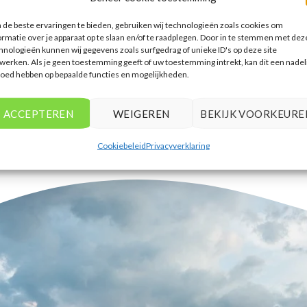
accommodaties te vinden die
de beste ervaringen te bieden, gebruiken wij technologieën zoals cookies om
aansluiten bij mijn voorkeuren en
ormatie over je apparaat op te slaan en/of te raadplegen. Door in te stemmen met dez
budget.
hnologieën kunnen wij gegevens zoals surfgedrag of unieke ID's op deze site
werken. Als je geen toestemming geeft of uw toestemming intrekt, kan dit een nadel
Tim Beukers
/
Tilburg
loed hebben op bepaalde functies en mogelijkheden.
ACCEPTEREN
WEIGEREN
BEKIJK VOORKEURE
Cookiebeleid
Privacyverklaring