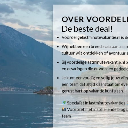
OVER VOORDEL
De beste deal!
Voordeligelastminutevakantie.nl is dé
Wij hebben een breed scala aan accom
cultuur wilt ontdekken of avontuur z
Bij voordeligelastminutevakantie.nl b
en ervaringen die er worden gedeeld
Je kunt eenvoudig en veilig jouw vli
een team dat altijd klaarstaat om e
gerust hart op vakantie kunt gaan.
Specialist in lastminutevakanties
Voorpret met inspirerende blogs,
team