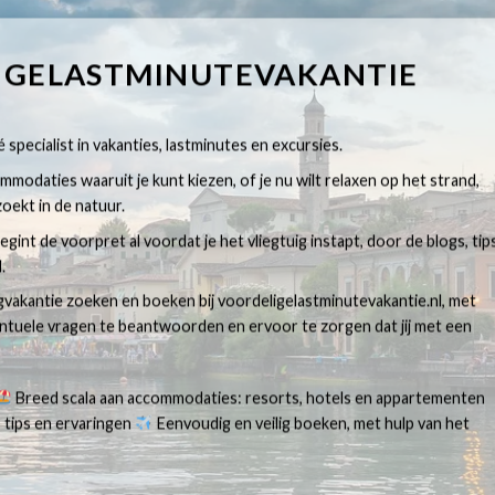
IGELASTMINUTEVAKANTIE
 specialist in vakanties, lastminutes en excursies.
modaties waaruit je kunt kiezen, of je nu wilt relaxen op het strand,
oekt in de natuur.
egint de voorpret al voordat je het vliegtuig instapt, door de blogs, tip
.
egvakantie zoeken en boeken bij voordeligelastminutevakantie.nl, met
ventuele vragen te beantwoorden en ervoor te zorgen dat jij met een
Breed scala aan accommodaties: resorts, hotels en appartementen
 tips en ervaringen
Eenvoudig en veilig boeken, met hulp van het