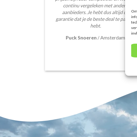
continu vergeleken met andere
Om 
aanbieders. Je hebt dus altijd de
inf
garantie dat je de beste deal te pakken
tec
hebt.
ver
inv
Puck Snoeren
/
Amsterdam