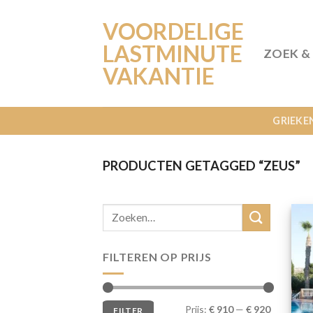
Ga
VOORDELIGE
naar
inhoud
LASTMINUTE
ZOEK &
VAKANTIE
GRIEKE
PRODUCTEN GETAGGED “ZEUS”
FILTEREN OP PRIJS
Min.
Max.
Prijs:
€ 910
—
€ 920
FILTER
prijs
prijs