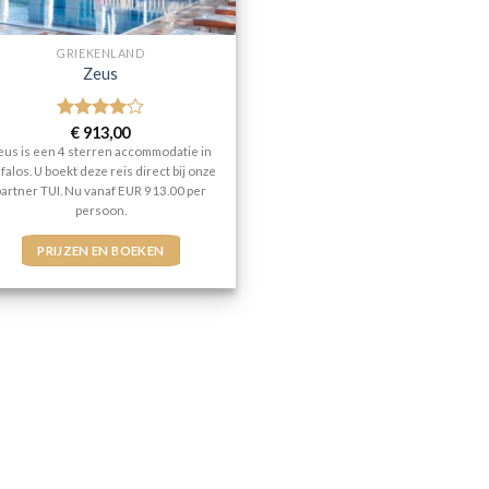
GRIEKENLAND
Zeus
Gewaardeerd
€
913,00
4
uit 5
eus is een 4 sterren accommodatie in
falos. U boekt deze reis direct bij onze
partner TUI. Nu vanaf EUR 913.00 per
persoon.
PRIJZEN EN BOEKEN