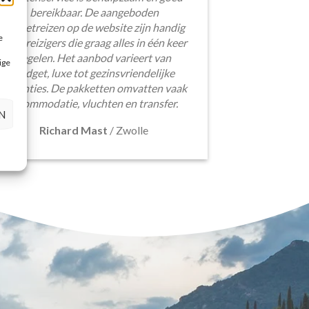
bereikbaar. De aangeboden
pakketreizen op de website zijn handig
e
voor reizigers die graag alles in één keer
regelen. Het aanbod varieert van
ige
budget, luxe tot gezinsvriendelijke
vakanties. De pakketten omvatten vaak
accommodatie, vluchten en transfer.
N
Richard Mast
/
Zwolle