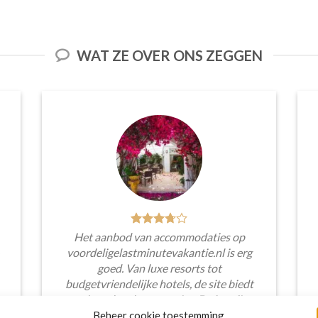
WAT ZE OVER ONS ZEGGEN
Het aanbod van accommodaties op
voordeligelastminutevakantie.nl is erg
goed. Van luxe resorts tot
budgetvriendelijke hotels, de site biedt
een breed scala aan opties. De handige
zoekfilters maakten het eenvoudig om
Beheer cookie toestemming