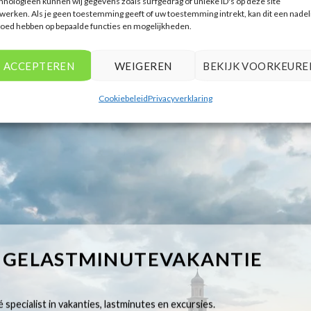
hnologieën kunnen wij gegevens zoals surfgedrag of unieke ID's op deze site
werken. Als je geen toestemming geeft of uw toestemming intrekt, kan dit een nadel
loed hebben op bepaalde functies en mogelijkheden.
ACCEPTEREN
WEIGEREN
BEKIJK VOORKEURE
Cookiebeleid
Privacyverklaring
IGELASTMINUTEVAKANTIE
 specialist in vakanties, lastminutes en excursies.