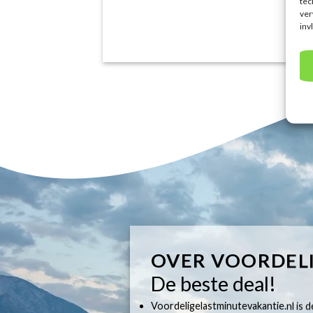
tec
ver
inv
OVER VOORDEL
De beste deal!
Voordeligelastminutevakantie.nl is dé