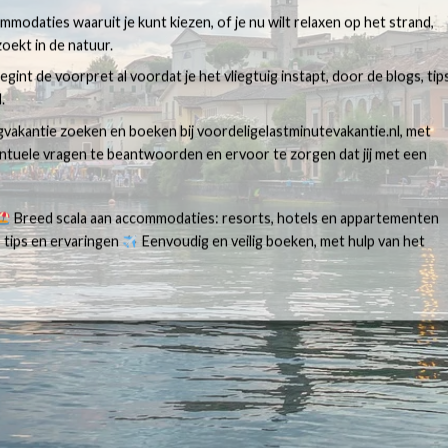
modaties waaruit je kunt kiezen, of je nu wilt relaxen op het strand,
oekt in de natuur.
egint de voorpret al voordat je het vliegtuig instapt, door de blogs, tip
.
egvakantie zoeken en boeken bij voordeligelastminutevakantie.nl, met
ventuele vragen te beantwoorden en ervoor te zorgen dat jij met een
Breed scala aan accommodaties: resorts, hotels en appartementen
 tips en ervaringen
Eenvoudig en veilig boeken, met hulp van het