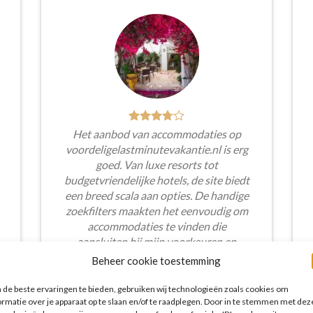
Het aanbod van accommodaties op
voordeligelastminutevakantie.nl is erg
goed. Van luxe resorts tot
budgetvriendelijke hotels, de site biedt
een breed scala aan opties. De handige
zoekfilters maakten het eenvoudig om
accommodaties te vinden die
aansluiten bij mijn voorkeuren en
budget.
Beheer cookie toestemming
Tim Beukers
/
Tilburg
de beste ervaringen te bieden, gebruiken wij technologieën zoals cookies om
ormatie over je apparaat op te slaan en/of te raadplegen. Door in te stemmen met dez