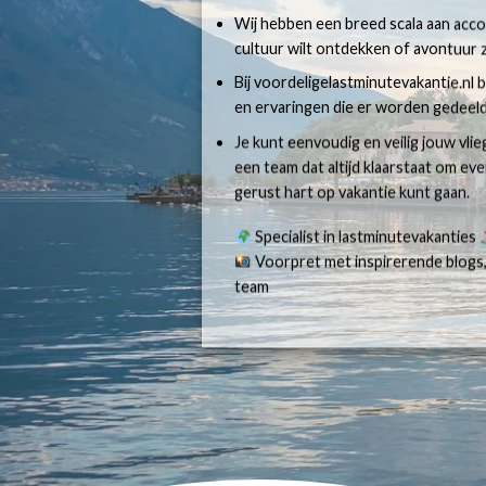
Wij hebben een breed scala aan accom
cultuur wilt ontdekken of avontuur z
Bij voordeligelastminutevakantie.nl b
en ervaringen die er worden gedeeld
Je kunt eenvoudig en veilig jouw vli
een team dat altijd klaarstaat om e
gerust hart op vakantie kunt gaan.
Specialist in lastminutevakanties
Voorpret met inspirerende blogs,
team