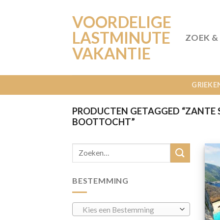
Ga
VOORDELIGE
naar
inhoud
LASTMINUTE
ZOEK &
VAKANTIE
GRIEKE
PRODUCTEN GETAGGED “ZANTE S
BOOTTOCHT”
BESTEMMING
Kies een Bestemming