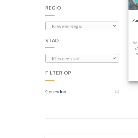
REGIO
Za
Kies een Regio
STAD
Boo
in 
o
Kies een stad
FILTER OP
Corendon
(1)