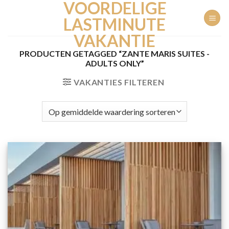
VOORDELIGE
Ga
naar
LASTMINUTE
inhoud
VAKANTIE
PRODUCTEN GETAGGED “ZANTE MARIS SUITES -
ADULTS ONLY”
VAKANTIES FILTEREN