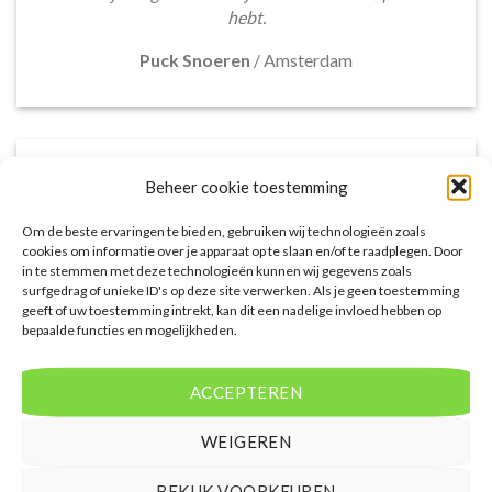
hebt.
Puck Snoeren
/
Amsterdam
Beheer cookie toestemming
Om de beste ervaringen te bieden, gebruiken wij technologieën zoals
cookies om informatie over je apparaat op te slaan en/of te raadplegen. Door
in te stemmen met deze technologieën kunnen wij gegevens zoals
surfgedrag of unieke ID's op deze site verwerken. Als je geen toestemming
geeft of uw toestemming intrekt, kan dit een nadelige invloed hebben op
bepaalde functies en mogelijkheden.
Het aanbod van accommodaties op
voordeligelastminutevakantie.nl is erg goed. Van
ACCEPTEREN
luxe resorts tot budgetvriendelijke hotels, de site
biedt een breed scala aan opties. De handige
WEIGEREN
zoekfilters maakten het eenvoudig om
accommodaties te vinden die aansluiten bij mijn
BEKIJK VOORKEUREN