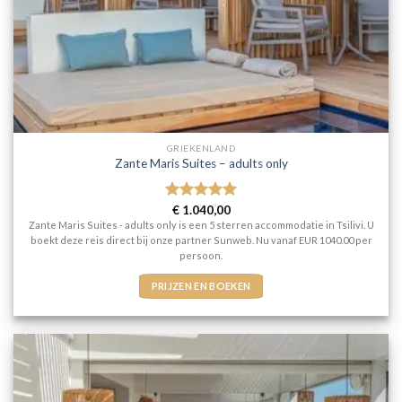
GRIEKENLAND
Zante Maris Suites – adults only
Gewaardeerd
€
1.040,00
5
uit 5
Zante Maris Suites - adults only is een 5 sterren accommodatie in Tsilivi. U
boekt deze reis direct bij onze partner Sunweb. Nu vanaf EUR 1040.00 per
persoon.
PRIJZEN EN BOEKEN