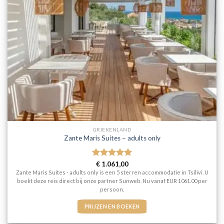
GRIEKENLAND
Zante Maris Suites – adults only
Gewaardeerd
€
1.061,00
5
uit 5
Zante Maris Suites - adults only is een 5 sterren accommodatie in Tsilivi. U
boekt deze reis direct bij onze partner Sunweb. Nu vanaf EUR 1061.00 per
persoon.
PRIJZEN EN BOEKEN