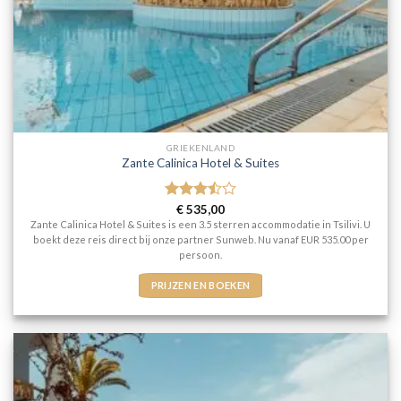
GRIEKENLAND
Zante Calinica Hotel & Suites
Gewaardeerd
€
535,00
3.5
uit
Zante Calinica Hotel & Suites is een 3.5 sterren accommodatie in Tsilivi. U
5
boekt deze reis direct bij onze partner Sunweb. Nu vanaf EUR 535.00 per
persoon.
PRIJZEN EN BOEKEN