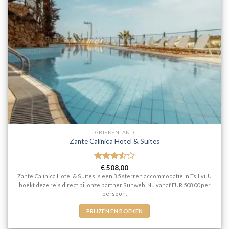
GRIEKENLAND
Zante Calinica Hotel & Suites
Gewaardeerd
€
508,00
3.5
uit
Zante Calinica Hotel & Suites is een 3.5 sterren accommodatie in Tsilivi. U
5
boekt deze reis direct bij onze partner Sunweb. Nu vanaf EUR 508.00 per
persoon.
PRIJZEN EN BOEKEN