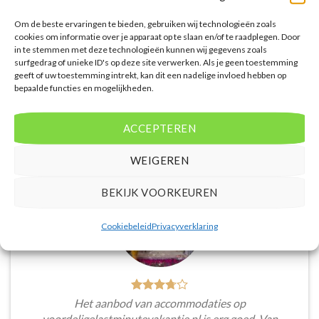
eenvoudig zoeken op reisduur, bestemming en
Om de beste ervaringen te bieden, gebruiken wij technologieën zoals
budget. De prijzen zijn zeer competitief en worden
cookies om informatie over je apparaat op te slaan en/of te raadplegen. Door
continu vergeleken met andere aanbieders. Je hebt
in te stemmen met deze technologieën kunnen wij gegevens zoals
dus altijd de garantie dat je de beste deal te pakken
surfgedrag of unieke ID's op deze site verwerken. Als je geen toestemming
geeft of uw toestemming intrekt, kan dit een nadelige invloed hebben op
hebt.
bepaalde functies en mogelijkheden.
Puck Snoeren
/
Amsterdam
ACCEPTEREN
WEIGEREN
BEKIJK VOORKEUREN
Cookiebeleid
Privacyverklaring
Het aanbod van accommodaties op
voordeligelastminutevakantie.nl is erg goed. Van