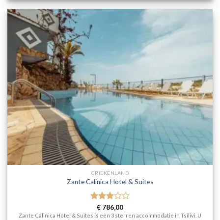
GRIEKENLAND
Zante Calinica Hotel & Suites
Gewaardeerd
€
786,00
3
uit 5
Zante Calinica Hotel & Suites is een 3 sterren accommodatie in Tsilivi. U