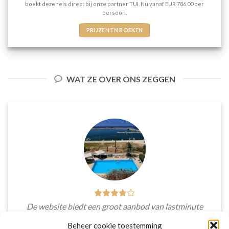
boekt deze reis direct bij onze partner TUI. Nu vanaf EUR 786.00 per
persoon.
PRIJZEN EN BOEKEN
WAT ZE OVER ONS ZEGGEN
De website biedt een groot aanbod van lastminute
deals naar diverse populaire
Beheer cookie toestemming
vakantiebestemmingen. Met handige filters kun je