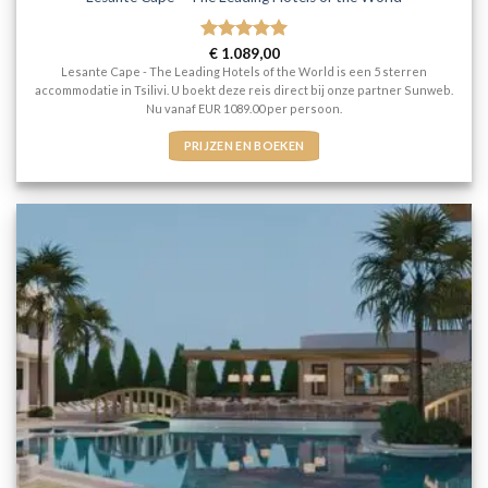
Gewaardeerd
€
1.089,00
5
uit 5
Lesante Cape - The Leading Hotels of the World is een 5 sterren
accommodatie in Tsilivi. U boekt deze reis direct bij onze partner Sunweb.
Nu vanaf EUR 1089.00 per persoon.
PRIJZEN EN BOEKEN