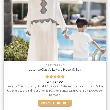
GRIEKENLAND
Lesante Classic Luxury Hotel & Spa
Gewaardeerd
€
1.590,00
5
uit 5
Lesante Classic Luxury Hotel & Spa is een 5 sterren accommodatie in Tsilivi.
U boekt deze reis direct bij onze partner Sunweb. Nu vanaf EUR 1590.00 per
persoon.
PRIJZEN EN BOEKEN