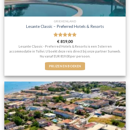
GRIEKENLAND
Lesante Classic – Preferred Hotels & Resorts
Gewaardeerd
€
819,00
5
uit 5
Lesante Classic - Preferred Hotels & Resorts is een 5 sterren
accommodatie in Tsilivi. U boekt deze reis direct bij onze partner Sunweb.
Nu vanaf EUR 819.00 per persoon.
PRIJZEN EN BOEKEN