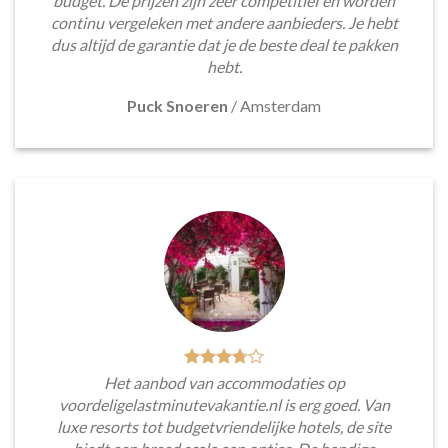
budget. De prijzen zijn zeer competitief en worden
continu vergeleken met andere aanbieders. Je hebt
dus altijd de garantie dat je de beste deal te pakken
hebt.
Puck Snoeren
/
Amsterdam
Het aanbod van accommodaties op
voordeligelastminutevakantie.nl is erg goed. Van
luxe resorts tot budgetvriendelijke hotels, de site