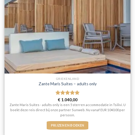
GRIEKENLAND
Zante Maris Suites – adults only
Gewaardeerd
€
1.040,00
5
uit 5
Zante Maris Suites - adults only is een 5 sterren accommodatie in Tsilivi. U
boekt deze reis direct bij onze partner Sunweb. Nu vanaf EUR 1040.00 per
persoon.
PRIJZEN EN BOEKEN