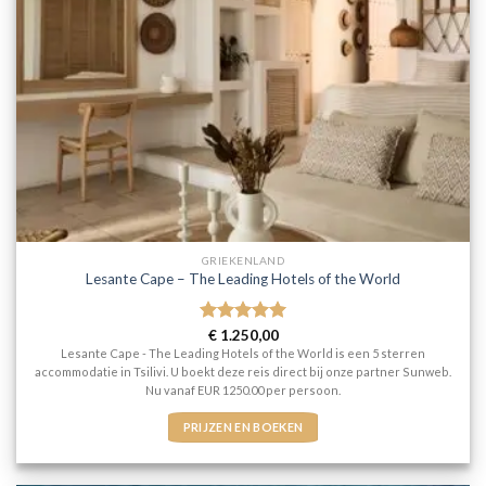
GRIEKENLAND
Lesante Cape – The Leading Hotels of the World
Gewaardeerd
€
1.250,00
5
uit 5
Lesante Cape - The Leading Hotels of the World is een 5 sterren
accommodatie in Tsilivi. U boekt deze reis direct bij onze partner Sunweb.
Nu vanaf EUR 1250.00 per persoon.
PRIJZEN EN BOEKEN