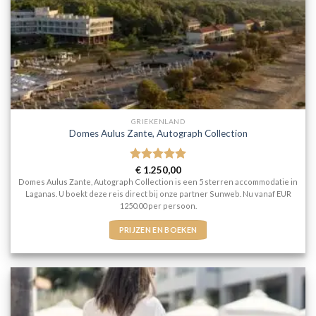
GRIEKENLAND
Domes Aulus Zante, Autograph Collection
Gewaardeerd
€
1.250,00
5
uit 5
Domes Aulus Zante, Autograph Collection is een 5 sterren accommodatie in
Laganas. U boekt deze reis direct bij onze partner Sunweb. Nu vanaf EUR
1250.00 per persoon.
PRIJZEN EN BOEKEN