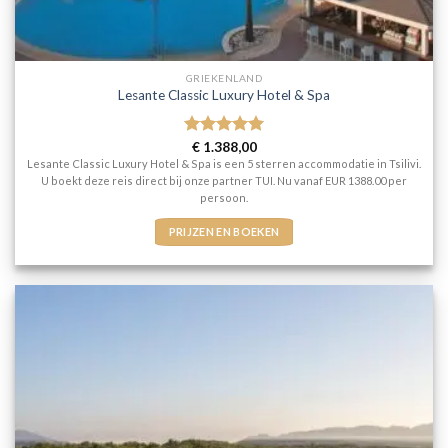
GRIEKENLAND
Lesante Classic Luxury Hotel & Spa
Gewaardeerd
€
1.388,00
5
uit 5
Lesante Classic Luxury Hotel & Spa is een 5 sterren accommodatie in Tsilivi.
U boekt deze reis direct bij onze partner TUI. Nu vanaf EUR 1388.00 per
persoon.
PRIJZEN EN BOEKEN