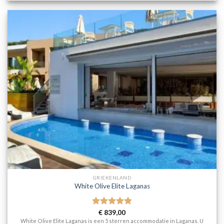
GRIEKENLAND
White Olive Elite Laganas
Gewaardeerd
€
839,00
5
uit 5
White Olive Elite Laganas is een 5 sterren accommodatie in Laganas. U