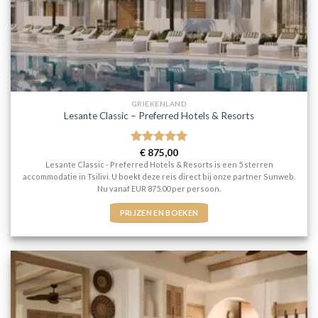
GRIEKENLAND
Lesante Classic – Preferred Hotels & Resorts
Gewaardeerd
€
875,00
5
uit 5
Lesante Classic - Preferred Hotels & Resorts is een 5 sterren
accommodatie in Tsilivi. U boekt deze reis direct bij onze partner Sunweb.
Nu vanaf EUR 875.00 per persoon.
PRIJZEN EN BOEKEN