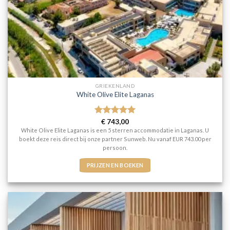
GRIEKENLAND
White Olive Elite Laganas
Gewaardeerd
€
743,00
5
uit 5
White Olive Elite Laganas is een 5 sterren accommodatie in Laganas. U
boekt deze reis direct bij onze partner Sunweb. Nu vanaf EUR 743.00 per
persoon.
PRIJZEN EN BOEKEN