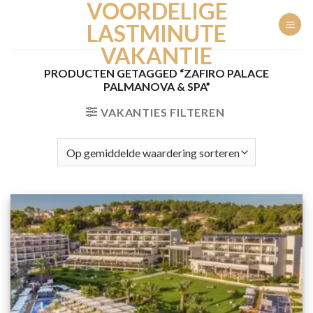
VOORDELIGE
Ga
naar
LASTMINUTE
inhoud
VAKANTIE
PRODUCTEN GETAGGED “ZAFIRO PALACE
PALMANOVA & SPA”
VAKANTIES FILTEREN