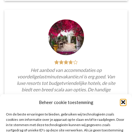
Het aanbod van accommodaties op
voordeligelastminutevakantie.nl is erg goed. Van
luxe resorts tot budgetvriendelijke hotels, de site
biedt een breed scala aan opties. De handige
zoekfilters maakten het eenvoudig om
Beheer cookie toestemming
accommodaties te vinden die aansluiten bij mijn
voorkeuren en budget.
Om de beste ervaringen te bieden, gebruiken wij technologieën zoals
cookies om informatie over je apparaat op te slaan en/of te raadplegen. Door
Tim Beukers
/
Tilburg
in te stemmen met deze technologieën kunnen wij gegevens zoals
surfgedrag of unieke ID's op deze site verwerken. Als je geen toestemming