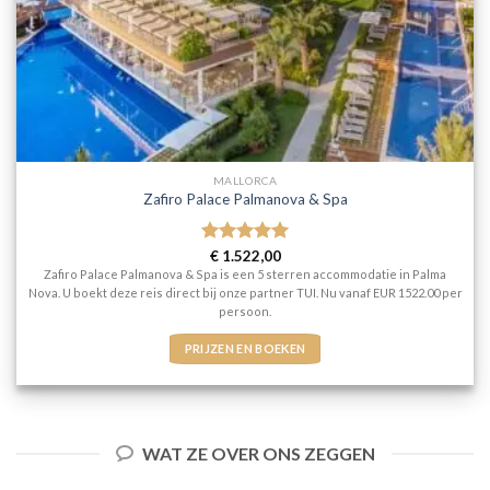
MALLORCA
Zafiro Palace Palmanova & Spa
Gewaardeerd
€
1.522,00
5
uit 5
Zafiro Palace Palmanova & Spa is een 5 sterren accommodatie in Palma
Nova. U boekt deze reis direct bij onze partner TUI. Nu vanaf EUR 1522.00 per
persoon.
PRIJZEN EN BOEKEN
WAT ZE OVER ONS ZEGGEN