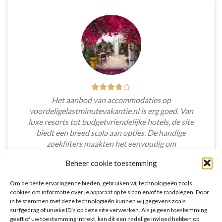
Het aanbod van accommodaties op
voordeligelastminutevakantie.nl is erg goed. Van
luxe resorts tot budgetvriendelijke hotels, de site
biedt een breed scala aan opties. De handige
zoekfilters maakten het eenvoudig om
accommodaties te vinden die aansluiten bij mijn
Beheer cookie toestemming
voorkeuren en budget.
Om de beste ervaringen te bieden, gebruiken wij technologieën zoals
Tim Beukers
/
Tilburg
cookies om informatie over je apparaat op te slaan en/of te raadplegen. Door
in te stemmen met deze technologieën kunnen wij gegevens zoals
surfgedrag of unieke ID's op deze site verwerken. Als je geen toestemming
geeft of uw toestemming intrekt, kan dit een nadelige invloed hebben op