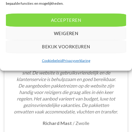
bepaalde functies en mogelijkheden.
ACCEPTEREN
WEIGEREN
BEKIJK VOORKEUREN
Het boeken van een lastminute vakantie via
Cookiebeleid
Privacyverklaring
Voordeligelastminutevakantie.nl is eenvoudig en
snel. De website is gebruiksvriendelijk en de
klantenservice is behulpzaam en goed bereikbaar.
De aangeboden pakketreizen op de website zijn
handig voor reizigers die graag alles in één keer
regelen. Het aanbod varieert van budget, luxe tot
gezinsvriendelijke vakanties. De pakketten
omvatten vaak accommodatie, vluchten en transfer.
Richard Mast
/
Zwolle