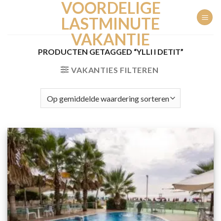
VOORDELIGE
Ga
naar
LASTMINUTE
inhoud
VAKANTIE
PRODUCTEN GETAGGED “YLLI I DETIT”
VAKANTIES FILTEREN