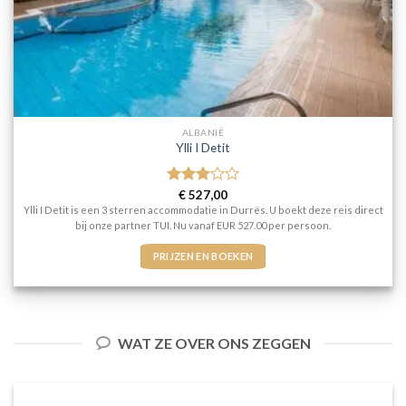
ALBANIË
Ylli I Detit
Gewaardeerd
€
527,00
3
uit 5
Ylli I Detit is een 3 sterren accommodatie in Durrës. U boekt deze reis direct
bij onze partner TUI. Nu vanaf EUR 527.00 per persoon.
PRIJZEN EN BOEKEN
WAT ZE OVER ONS ZEGGEN