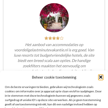
Het aanbod van accommodaties op
voordeligelastminutevakantie.nl is erg goed. Van
luxe resorts tot budgetvriendelijke hotels, de site
biedt een breed scala aan opties. De handige
zoekfilters maakten het eenvoudig om
accommodaties te vinden die aansluiten bij mijn
voorkeuren en budget.
Beheer cookie toestemming
Tim Beukers
/
Tilburg
Om de beste ervaringen te bieden, gebruiken wij technologieën zoals
cookies om informatie over je apparaat op te slaan en/of te raadplegen. Door
in te stemmen met deze technologieën kunnen wij gegevens zoals
surfgedrag of unieke ID's op deze site verwerken. Als je geen toestemming
geeft of uw toestemming intrekt, kan dit een nadelige invloed hebben op