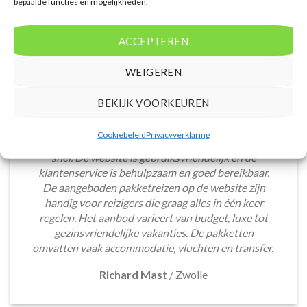
bepaalde functies en mogelijkheden.
ACCEPTEREN
WEIGEREN
BEKIJK VOORKEUREN
Het boeken van een lastminute vakantie via
Cookiebeleid
Privacyverklaring
Voordeligelastminutevakantie.nl is eenvoudig en
snel. De website is gebruiksvriendelijk en de
klantenservice is behulpzaam en goed bereikbaar.
De aangeboden pakketreizen op de website zijn
handig voor reizigers die graag alles in één keer
regelen. Het aanbod varieert van budget, luxe tot
gezinsvriendelijke vakanties. De pakketten
omvatten vaak accommodatie, vluchten en transfer.
Richard Mast
/
Zwolle