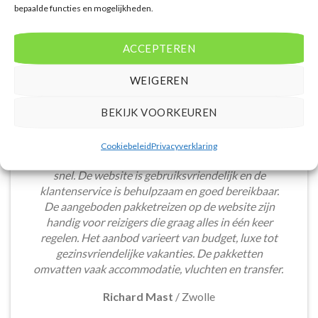
bepaalde functies en mogelijkheden.
ACCEPTEREN
WEIGEREN
BEKIJK VOORKEUREN
Het boeken van een lastminute vakantie via
Cookiebeleid
Privacyverklaring
Voordeligelastminutevakantie.nl is eenvoudig en
snel. De website is gebruiksvriendelijk en de
klantenservice is behulpzaam en goed bereikbaar.
De aangeboden pakketreizen op de website zijn
handig voor reizigers die graag alles in één keer
regelen. Het aanbod varieert van budget, luxe tot
gezinsvriendelijke vakanties. De pakketten
omvatten vaak accommodatie, vluchten en transfer.
Richard Mast
/
Zwolle