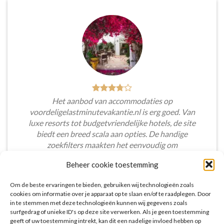
Het aanbod van accommodaties op
voordeligelastminutevakantie.nl is erg goed. Van
luxe resorts tot budgetvriendelijke hotels, de site
biedt een breed scala aan opties. De handige
zoekfilters maakten het eenvoudig om
accommodaties te vinden die aansluiten bij mijn
Beheer cookie toestemming
voorkeuren en budget.
Om de beste ervaringen te bieden, gebruiken wij technologieën zoals
Tim Beukers
/
Tilburg
cookies om informatie over je apparaat op te slaan en/of te raadplegen. Door
in te stemmen met deze technologieën kunnen wij gegevens zoals
surfgedrag of unieke ID's op deze site verwerken. Als je geen toestemming
geeft of uw toestemming intrekt, kan dit een nadelige invloed hebben op