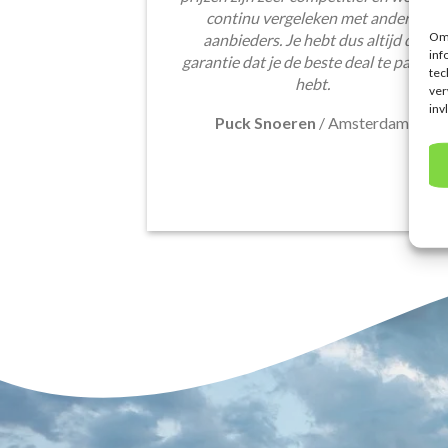
continu vergeleken met andere
Om 
aanbieders. Je hebt dus altijd de
inf
garantie dat je de beste deal te pakken
tec
hebt.
ver
inv
Puck Snoeren
/
Amsterdam