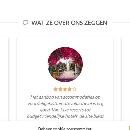
WAT ZE OVER ONS ZEGGEN
Het aanbod van accommodaties op
voordeligelastminutevakantie.nl is erg
goed. Van luxe resorts tot
budgetvriendelijke hotels, de site biedt
een breed scala aan opties. De handige
zoekfilters maakten het eenvoudig om
Beheer cookie toestemming