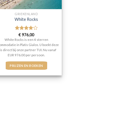
GRIEKENLAND
White Rocks
Gewaardeerd
€
976,00
4
uit 5
White Rocks is een 4 sterren
mmodatie in Platis Gialos. U boekt deze
is direct bij onze partner TUI. Nu vanaf
EUR 976.00 per persoon.
PRIJZEN EN BOEKEN