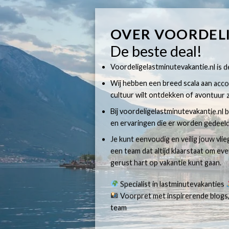
OVER VOORDEL
De beste deal!
Voordeligelastminutevakantie.nl is dé
Wij hebben een breed scala aan accom
cultuur wilt ontdekken of avontuur z
Bij voordeligelastminutevakantie.nl b
en ervaringen die er worden gedeeld
Je kunt eenvoudig en veilig jouw vli
een team dat altijd klaarstaat om e
gerust hart op vakantie kunt gaan.
Specialist in lastminutevakanties
Voorpret met inspirerende blogs,
team