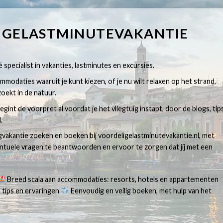
IGELASTMINUTEVAKANTIE
 specialist in vakanties, lastminutes en excursies.
modaties waaruit je kunt kiezen, of je nu wilt relaxen op het strand,
oekt in de natuur.
egint de voorpret al voordat je het vliegtuig instapt, door de blogs, tip
.
egvakantie zoeken en boeken bij voordeligelastminutevakantie.nl, met
ventuele vragen te beantwoorden en ervoor te zorgen dat jij met een
Breed scala aan accommodaties: resorts, hotels en appartementen
 tips en ervaringen
Eenvoudig en veilig boeken, met hulp van het