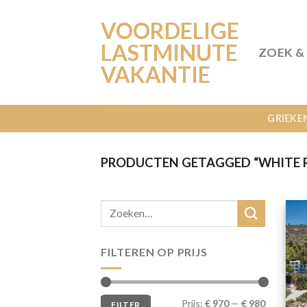
Ga
VOORDELIGE
naar
inhoud
LASTMINUTE
ZOEK &
VAKANTIE
GRIEKE
PRODUCTEN GETAGGED “WHITE 
FILTEREN OP PRIJS
Min.
Max.
Prijs:
€ 970
—
€ 980
FILTER
prijs
prijs