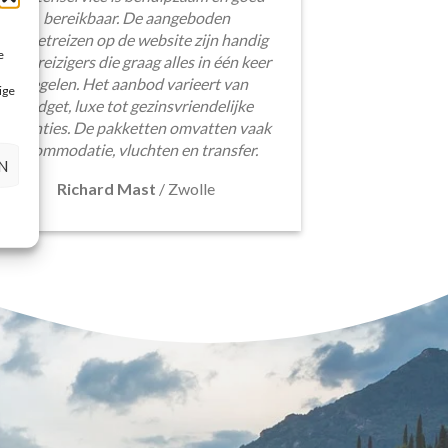
bereikbaar. De aangeboden
pakketreizen op de website zijn handig
e
voor reizigers die graag alles in één keer
regelen. Het aanbod varieert van
ige
budget, luxe tot gezinsvriendelijke
vakanties. De pakketten omvatten vaak
accommodatie, vluchten en transfer.
N
Richard Mast
/
Zwolle