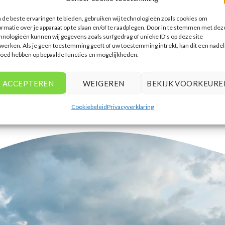
accommodaties te vinden die
de beste ervaringen te bieden, gebruiken wij technologieën zoals cookies om
aansluiten bij mijn voorkeuren en
ormatie over je apparaat op te slaan en/of te raadplegen. Door in te stemmen met dez
budget.
hnologieën kunnen wij gegevens zoals surfgedrag of unieke ID's op deze site
werken. Als je geen toestemming geeft of uw toestemming intrekt, kan dit een nadel
Tim Beukers
/
Tilburg
loed hebben op bepaalde functies en mogelijkheden.
ACCEPTEREN
WEIGEREN
BEKIJK VOORKEURE
Cookiebeleid
Privacyverklaring