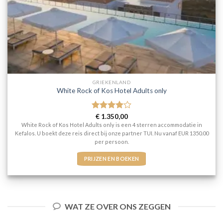
GRIEKENLAND
White Rock of Kos Hotel Adults only
Gewaardeerd
€
1.350,00
4
uit 5
White Rock of Kos Hotel Adults only is een 4 sterren accommodatie in
Kefalos. U boekt deze reis direct bij onze partner TUI. Nu vanaf EUR 1350.00
per persoon.
PRIJZEN EN BOEKEN
WAT ZE OVER ONS ZEGGEN