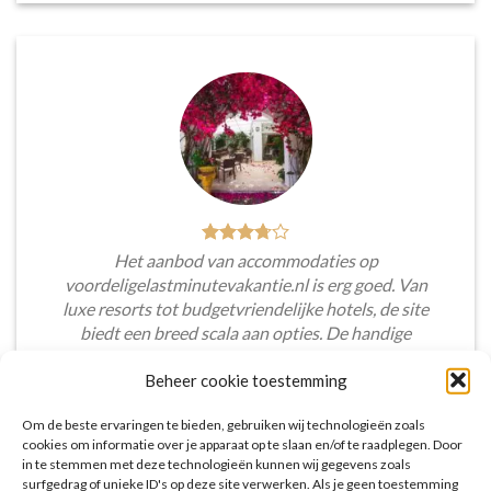
Het aanbod van accommodaties op
voordeligelastminutevakantie.nl is erg goed. Van
luxe resorts tot budgetvriendelijke hotels, de site
biedt een breed scala aan opties. De handige
zoekfilters maakten het eenvoudig om
Beheer cookie toestemming
accommodaties te vinden die aansluiten bij mijn
voorkeuren en budget.
Om de beste ervaringen te bieden, gebruiken wij technologieën zoals
cookies om informatie over je apparaat op te slaan en/of te raadplegen. Door
Tim Beukers
/
Tilburg
in te stemmen met deze technologieën kunnen wij gegevens zoals
surfgedrag of unieke ID's op deze site verwerken. Als je geen toestemming