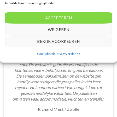
bepaalde functies en mogelijkheden.
ACCEPTEREN
WEIGEREN
BEKIJK VOORKEUREN
Het boeken van een lastminute vakantie via
Cookiebeleid
Privacyverklaring
Voordeligelastminutevakantie.nl is eenvoudig en
snel. De website is gebruiksvriendelijk en de
klantenservice is behulpzaam en goed bereikbaar.
De aangeboden pakketreizen op de website zijn
handig voor reizigers die graag alles in één keer
regelen. Het aanbod varieert van budget, luxe tot
gezinsvriendelijke vakanties. De pakketten
omvatten vaak accommodatie, vluchten en transfer.
Richard Mast
/
Zwolle