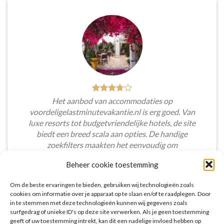
Het aanbod van accommodaties op
voordeligelastminutevakantie.nl is erg goed. Van
luxe resorts tot budgetvriendelijke hotels, de site
biedt een breed scala aan opties. De handige
zoekfilters maakten het eenvoudig om
accommodaties te vinden die aansluiten bij mijn
Beheer cookie toestemming
voorkeuren en budget.
Om de beste ervaringen te bieden, gebruiken wij technologieën zoals
Tim Beukers
/
Tilburg
cookies om informatie over je apparaat op te slaan en/of te raadplegen. Door
in te stemmen met deze technologieën kunnen wij gegevens zoals
surfgedrag of unieke ID's op deze site verwerken. Als je geen toestemming
geeft of uw toestemming intrekt, kan dit een nadelige invloed hebben op