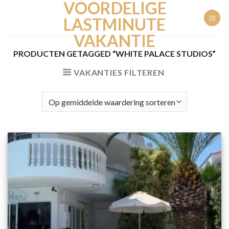
VOORDELIGE
Ga
naar
LASTMINUTE
inhoud
VAKANTIE
PRODUCTEN GETAGGED “WHITE PALACE STUDIOS”
VAKANTIES FILTEREN