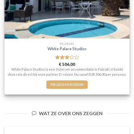
FALIRAKI
White Palace Studios
Gewaardeerd
€
506,00
3
uit 5
White Palace Studios is een 3 sterren accommodatie in Faliraki. U boekt
deze reis direct bij onze partner D-reizen. Nu vanaf EUR 506.00 per persoon.
PRIJZEN EN BOEKEN
WAT ZE OVER ONS ZEGGEN