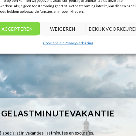
hnologieën kunnen wij gegevens zoals surfgedrag of unieke ID's op deze site
werken. Als je geen toestemming geeft of uw toestemming intrekt, kan dit een nadel
loed hebben op bepaalde functies en mogelijkheden.
ACCEPTEREN
WEIGEREN
BEKIJK VOORKEURE
Cookiebeleid
Privacyverklaring
IGELASTMINUTEVAKANTIE
 specialist in vakanties, lastminutes en excursies.