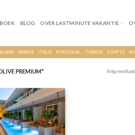
 BOEK
BLOG
OVER LASTMINUTE VAKANTIE
O
NLAND
SPANJE
ITALIE
PORTUGAL
TURKIJE
EGYPTE
BU
Enig resultaat
OLIVE PREMIUM”