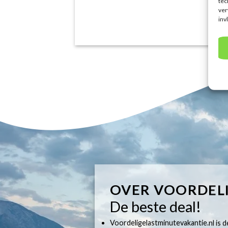
tec
ver
inv
OVER VOORDEL
De beste deal!
Voordeligelastminutevakantie.nl is dé