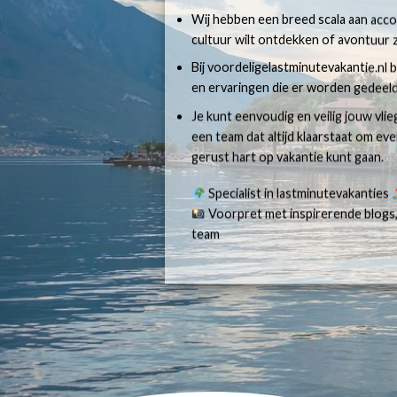
Wij hebben een breed scala aan accom
cultuur wilt ontdekken of avontuur z
Bij voordeligelastminutevakantie.nl b
en ervaringen die er worden gedeeld
Je kunt eenvoudig en veilig jouw vli
een team dat altijd klaarstaat om e
gerust hart op vakantie kunt gaan.
Specialist in lastminutevakanties
Voorpret met inspirerende blogs,
team