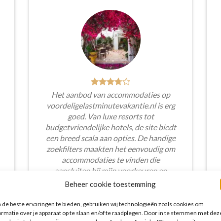
Het aanbod van accommodaties op
voordeligelastminutevakantie.nl is erg
goed. Van luxe resorts tot
budgetvriendelijke hotels, de site biedt
een breed scala aan opties. De handige
zoekfilters maakten het eenvoudig om
accommodaties te vinden die
aansluiten bij mijn voorkeuren en
budget.
Beheer cookie toestemming
Tim Beukers
/
Tilburg
de beste ervaringen te bieden, gebruiken wij technologieën zoals cookies om
ormatie over je apparaat op te slaan en/of te raadplegen. Door in te stemmen met dez