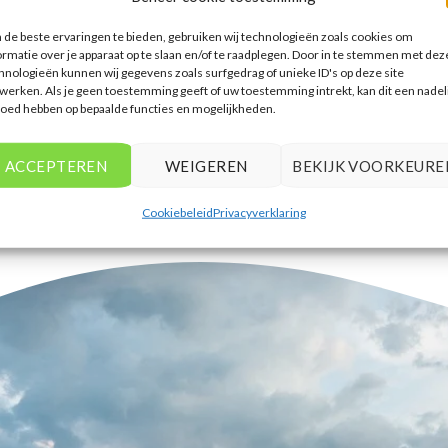
accommodaties te vinden die
de beste ervaringen te bieden, gebruiken wij technologieën zoals cookies om
aansluiten bij mijn voorkeuren en
ormatie over je apparaat op te slaan en/of te raadplegen. Door in te stemmen met dez
budget.
hnologieën kunnen wij gegevens zoals surfgedrag of unieke ID's op deze site
werken. Als je geen toestemming geeft of uw toestemming intrekt, kan dit een nadel
Tim Beukers
/
Tilburg
loed hebben op bepaalde functies en mogelijkheden.
ACCEPTEREN
WEIGEREN
BEKIJK VOORKEURE
Cookiebeleid
Privacyverklaring