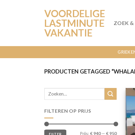
Ga
VOORDELIGE
naar
inhoud
LASTMINUTE
ZOEK &
VAKANTIE
GRIEKE
PRODUCTEN GETAGGED “WHALA
FILTEREN OP PRIJS
Min.
Max.
Prijs:
€ 940
—
€ 950
FILTER
prijs
prijs