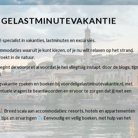
IGELASTMINUTEVAKANTIE
 specialist in vakanties, lastminutes en excursies.
modaties waaruit je kunt kiezen, of je nu wilt relaxen op het strand,
oekt in de natuur.
egint de voorpret al voordat je het vliegtuig instapt, door de blogs, tip
.
egvakantie zoeken en boeken bij voordeligelastminutevakantie.nl, met
ventuele vragen te beantwoorden en ervoor te zorgen dat jij met een
Breed scala aan accommodaties: resorts, hotels en appartementen
 tips en ervaringen
Eenvoudig en veilig boeken, met hulp van het