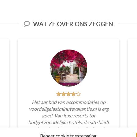
WAT ZE OVER ONS ZEGGEN
Het aanbod van accommodaties op
voordeligelastminutevakantie.nl is erg
goed. Van luxe resorts tot
budgetvriendelijke hotels, de site biedt
een breed scala aan opties. De handige
zoekfilters maakten het eenvoudig om
Beheer cookie toestemming