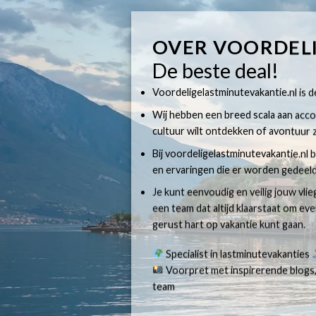
OVER VOORDEL
De beste deal!
Voordeligelastminutevakantie.nl is dé
Wij hebben een breed scala aan accom
cultuur wilt ontdekken of avontuur z
Bij voordeligelastminutevakantie.nl b
en ervaringen die er worden gedeeld
Je kunt eenvoudig en veilig jouw vli
een team dat altijd klaarstaat om e
gerust hart op vakantie kunt gaan.
Specialist in lastminutevakanties
Voorpret met inspirerende blogs,
team