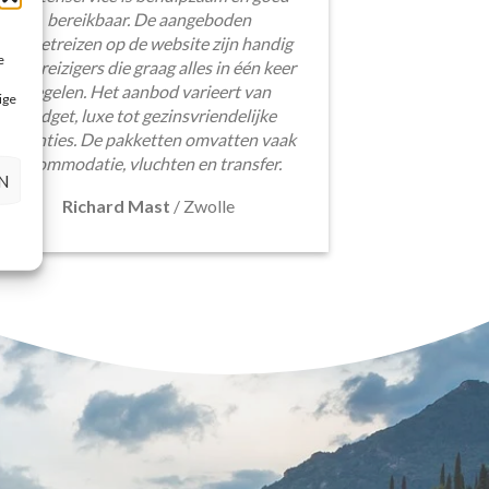
bereikbaar. De aangeboden
pakketreizen op de website zijn handig
e
voor reizigers die graag alles in één keer
regelen. Het aanbod varieert van
ige
budget, luxe tot gezinsvriendelijke
vakanties. De pakketten omvatten vaak
accommodatie, vluchten en transfer.
N
Richard Mast
/
Zwolle