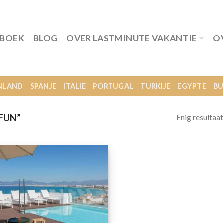
 BOEK
BLOG
OVER LASTMINUTE VAKANTIE
O
NLAND
SPANJE
ITALIE
PORTUGAL
TURKIJE
EGYPTE
BU
Enig resultaat
FUN”