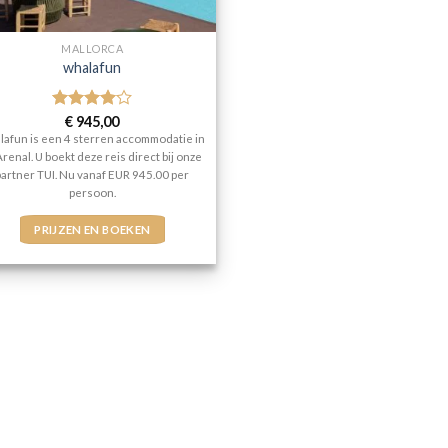
MALLORCA
whalafun
Gewaardeerd
€
945,00
4
uit 5
lafun is een 4 sterren accommodatie in
Arenal. U boekt deze reis direct bij onze
partner TUI. Nu vanaf EUR 945.00 per
persoon.
PRIJZEN EN BOEKEN