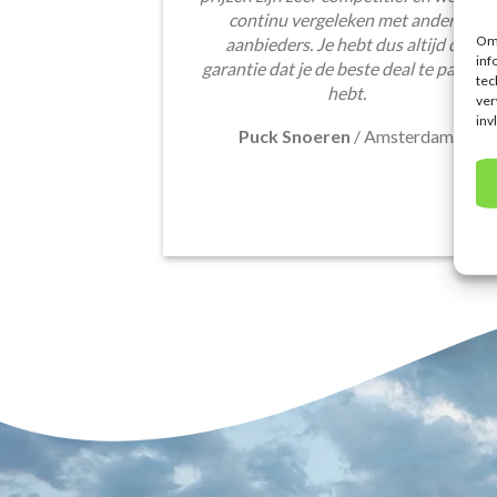
continu vergeleken met andere
Om 
aanbieders. Je hebt dus altijd de
inf
garantie dat je de beste deal te pakken
tec
hebt.
ver
inv
Puck Snoeren
/
Amsterdam