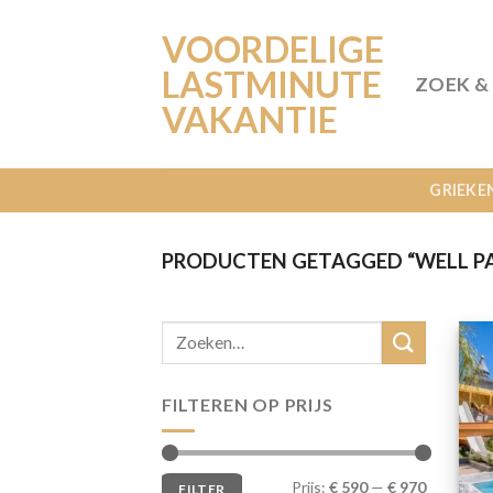
Ga
VOORDELIGE
naar
inhoud
LASTMINUTE
ZOEK &
VAKANTIE
GRIEKE
PRODUCTEN GETAGGED “WELL PA
FILTEREN OP PRIJS
Min.
Max.
Prijs:
€ 590
—
€ 970
FILTER
prijs
prijs