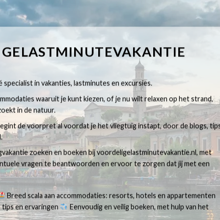
IGELASTMINUTEVAKANTIE
 specialist in vakanties, lastminutes en excursies.
modaties waaruit je kunt kiezen, of je nu wilt relaxen op het strand,
oekt in de natuur.
egint de voorpret al voordat je het vliegtuig instapt, door de blogs, tip
.
egvakantie zoeken en boeken bij voordeligelastminutevakantie.nl, met
ventuele vragen te beantwoorden en ervoor te zorgen dat jij met een
Breed scala aan accommodaties: resorts, hotels en appartementen
 tips en ervaringen
Eenvoudig en veilig boeken, met hulp van het