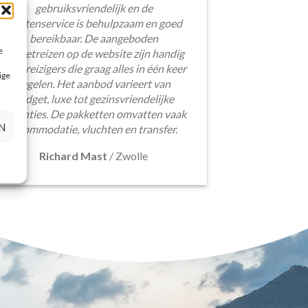
gebruiksvriendelijk en de
klantenservice is behulpzaam en goed
bereikbaar. De aangeboden
e
pakketreizen op de website zijn handig
voor reizigers die graag alles in één keer
ige
regelen. Het aanbod varieert van
budget, luxe tot gezinsvriendelijke
vakanties. De pakketten omvatten vaak
N
accommodatie, vluchten en transfer.
Richard Mast
/
Zwolle