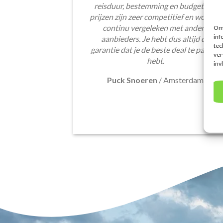
reisduur, bestemming en budget. De
prijzen zijn zeer competitief en worden
continu vergeleken met andere
Om 
inf
aanbieders. Je hebt dus altijd de
tec
garantie dat je de beste deal te pakken
ver
hebt.
inv
Puck Snoeren
/
Amsterdam