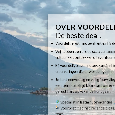
OVER VOORDEL
De beste deal!
Voordeligelastminutevakantie.nl is dé
Wij hebben een breed scala aan accom
cultuur wilt ontdekken of avontuur z
Bij voordeligelastminutevakantie.nl b
en ervaringen die er worden gedeeld
Je kunt eenvoudig en veilig jouw vli
een team dat altijd klaarstaat om e
gerust hart op vakantie kunt gaan.
Specialist in lastminutevakanties
Voorpret met inspirerende blogs,
team