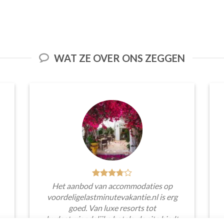
WAT ZE OVER ONS ZEGGEN
Het aanbod van accommodaties op
voordeligelastminutevakantie.nl is erg
goed. Van luxe resorts tot
budgetvriendelijke hotels, de site biedt