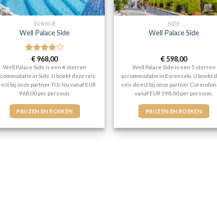
TURKIJE
SIDE
Well Palace Side
Well Palace Side
Gewaardeerd
€
968,00
€
598,00
4
uit 5
Well Palace Side is een 4 sterren
Well Palace Side is een 5 sterren
commodatie in Side. U boekt deze reis
accommodatie in Evrenseki. U boekt 
rect bij onze partner TUI. Nu vanaf EUR
reis direct bij onze partner Corendon
968.00 per persoon.
vanaf EUR 598.00 per persoon.
PRIJZEN EN BOEKEN
PRIJZEN EN BOEKEN