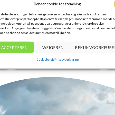
een breed scala aan opties. De handige
Beheer cookie toestemming
zoekfilters maakten het eenvoudig om
accommodaties te vinden die
de beste ervaringen te bieden, gebruiken wij technologieën zoals cookies om
ormatie over je apparaat op te slaan en/of te raadplegen. Door in te stemmen met dez
aansluiten bij mijn voorkeuren en
hnologieën kunnen wij gegevens zoals surfgedrag of unieke ID's op deze site
budget.
werken. Als je geen toestemming geeft of uw toestemming intrekt, kan dit een nadel
loed hebben op bepaalde functies en mogelijkheden.
Tim Beukers
/
Tilburg
ACCEPTEREN
WEIGEREN
BEKIJK VOORKEURE
Cookiebeleid
Privacyverklaring