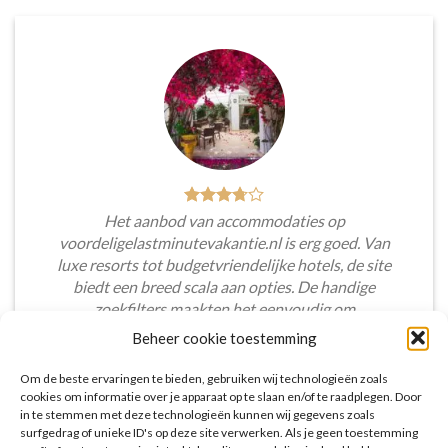
Het aanbod van accommodaties op
voordeligelastminutevakantie.nl is erg goed. Van
luxe resorts tot budgetvriendelijke hotels, de site
biedt een breed scala aan opties. De handige
zoekfilters maakten het eenvoudig om
accommodaties te vinden die aansluiten bij mijn
Beheer cookie toestemming
voorkeuren en budget.
Om de beste ervaringen te bieden, gebruiken wij technologieën zoals
Tim Beukers
/
Tilburg
cookies om informatie over je apparaat op te slaan en/of te raadplegen. Door
in te stemmen met deze technologieën kunnen wij gegevens zoals
surfgedrag of unieke ID's op deze site verwerken. Als je geen toestemming