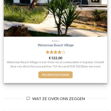
BRAC
Waterman Beach Village
Gewaardeerd
€
522,00
4
uit 5
Waterman Beach Village is een 4 sterren accommodatie in Supetar. U boekt
deze reis direct bij onze partner TUI. Nu vanaf EUR 522.00 per persoon.
PRIJZEN EN BOEKEN
WAT ZE OVER ONS ZEGGEN