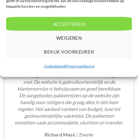
geeft of uw toestemming intrekt, kan dit een nadelige invloed hebben op
bepaalde functies en mogelijkheden.
ACCEPTEREN
WEIGEREN
BEKIJK VOORKEUREN
Cookiebeleid
Privacyverklaring
Het boeken van een lastminute vakantie via
Voordeligelastminutevakantie.nl is eenvoudig en
snel. De website is gebruiksvriendelijk en de
klantenservice is behulpzaam en goed bereikbaar.
De aangeboden pakketreizen op de website zijn
handig voor reizigers die graag alles in één keer
regelen. Het aanbod varieert van budget, luxe tot
gezinsvriendelijke vakanties. De pakketten
omvatten vaak accommodatie, vluchten en transfer.
Richard Mast
/
Zwolle