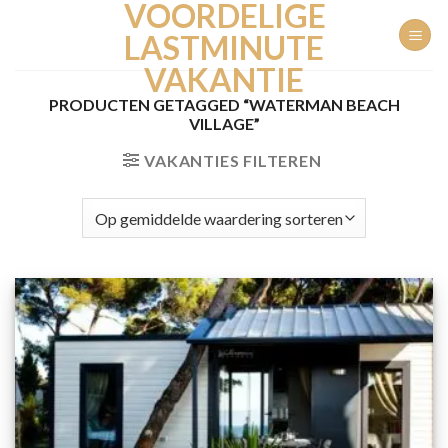
VOORDELIGE
Ga
naar
LASTMINUTE
inhoud
VAKANTIE
PRODUCTEN GETAGGED “WATERMAN BEACH
VILLAGE”
VAKANTIES FILTEREN