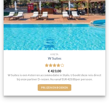
KRETA
W Suites
Gewaardeerd
€
423,00
4
uit 5
W Suites is een 4 sterren accommodatie in Stalis. U boekt deze reis direct
bij onze partner D-reizen. Nu vanaf EUR 423.00 per persoon.
PRIJZEN EN BOEKEN