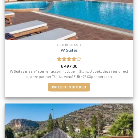
GRIEKENLAND
W Suites
Gewaardeerd
€
497,00
4
uit 5
W Suites is een 4 sterren accommodatie in Stalis. U boekt deze reis direct
bij onze partner TUI. Nu vanaf EUR 497.00 per persoon.
PRIJZEN EN BOEKEN