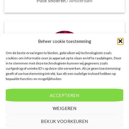
Puck Snoeren
/
Amsterdam
Beheer cookie toestemming
Om de beste ervaringen te bieden, gebruiken wij technologieën zoals
cookies om informatie over je apparaat op te slaan en/of te raadplegen. Door
in te stemmen met deze technologieën kunnen wij gegevens zoals
surfgedrag of unieke ID's op deze site verwerken. Als je geen toestemming
geeft of uw toestemming intrekt, kan dit een nadelige invloed hebben op
bepaalde functies en mogelijkheden.
Het aanbod van accommodaties op
voordeligelastminutevakantie.nl is erg goed. Van
luxe resorts tot budgetvriendelijke hotels, de site
ACCEPTEREN
biedt een breed scala aan opties. De handige
zoekfilters maakten het eenvoudig om
WEIGEREN
accommodaties te vinden die aansluiten bij mijn
voorkeuren en budget.
BEKIJK VOORKEUREN