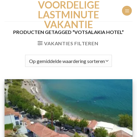
VOORDELIGE
Ga
naar
LASTMINUTE
inhoud
VAKANTIE
PRODUCTEN GETAGGED “VOTSALAKIA HOTEL”
VAKANTIES FILTEREN