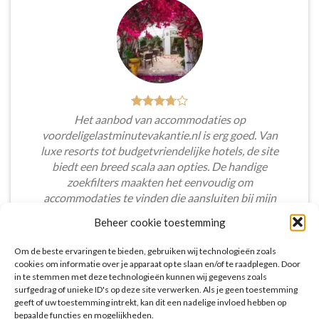
Het aanbod van accommodaties op
voordeligelastminutevakantie.nl is erg goed. Van
luxe resorts tot budgetvriendelijke hotels, de site
biedt een breed scala aan opties. De handige
zoekfilters maakten het eenvoudig om
accommodaties te vinden die aansluiten bij mijn
voorkeuren en budget.
Beheer cookie toestemming
Tim Beukers
/
Tilburg
Om de beste ervaringen te bieden, gebruiken wij technologieën zoals
cookies om informatie over je apparaat op te slaan en/of te raadplegen. Door
in te stemmen met deze technologieën kunnen wij gegevens zoals
surfgedrag of unieke ID's op deze site verwerken. Als je geen toestemming
geeft of uw toestemming intrekt, kan dit een nadelige invloed hebben op
bepaalde functies en mogelijkheden.