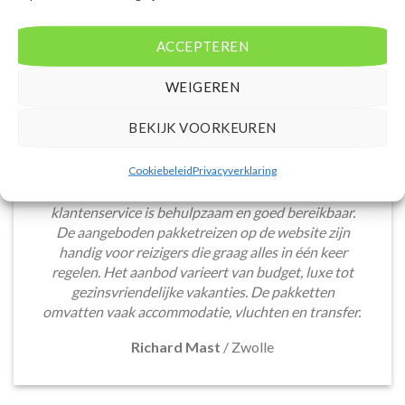
ACCEPTEREN
WEIGEREN
BEKIJK VOORKEUREN
Het boeken van een lastminute vakantie via
Cookiebeleid
Privacyverklaring
Voordeligelastminutevakantie.nl is eenvoudig en
snel. De website is gebruiksvriendelijk en de
klantenservice is behulpzaam en goed bereikbaar.
De aangeboden pakketreizen op de website zijn
handig voor reizigers die graag alles in één keer
regelen. Het aanbod varieert van budget, luxe tot
gezinsvriendelijke vakanties. De pakketten
omvatten vaak accommodatie, vluchten en transfer.
Richard Mast
/
Zwolle