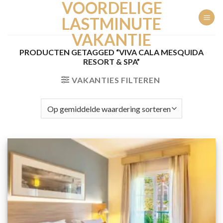
VOORDELIGE
Ga
naar
LASTMINUTE
inhoud
VAKANTIE
PRODUCTEN GETAGGED “VIVA CALA MESQUIDA
RESORT & SPA”
VAKANTIES FILTEREN