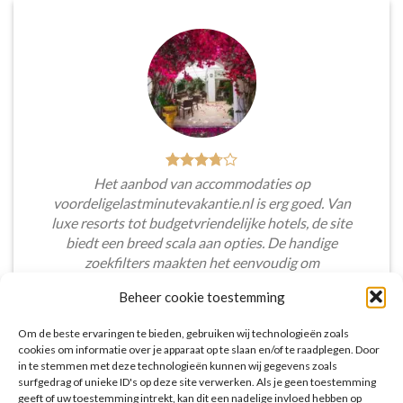
Het aanbod van accommodaties op
voordeligelastminutevakantie.nl is erg goed. Van
luxe resorts tot budgetvriendelijke hotels, de site
biedt een breed scala aan opties. De handige
zoekfilters maakten het eenvoudig om
accommodaties te vinden die aansluiten bij mijn
Beheer cookie toestemming
voorkeuren en budget.
Om de beste ervaringen te bieden, gebruiken wij technologieën zoals
Tim Beukers
/
Tilburg
cookies om informatie over je apparaat op te slaan en/of te raadplegen. Door
in te stemmen met deze technologieën kunnen wij gegevens zoals
surfgedrag of unieke ID's op deze site verwerken. Als je geen toestemming
geeft of uw toestemming intrekt, kan dit een nadelige invloed hebben op