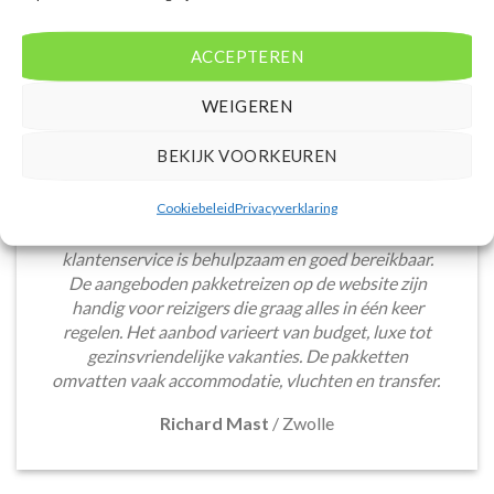
ACCEPTEREN
WEIGEREN
BEKIJK VOORKEUREN
Het boeken van een lastminute vakantie via
Cookiebeleid
Privacyverklaring
Voordeligelastminutevakantie.nl is eenvoudig en
snel. De website is gebruiksvriendelijk en de
klantenservice is behulpzaam en goed bereikbaar.
De aangeboden pakketreizen op de website zijn
handig voor reizigers die graag alles in één keer
regelen. Het aanbod varieert van budget, luxe tot
gezinsvriendelijke vakanties. De pakketten
omvatten vaak accommodatie, vluchten en transfer.
Richard Mast
/
Zwolle