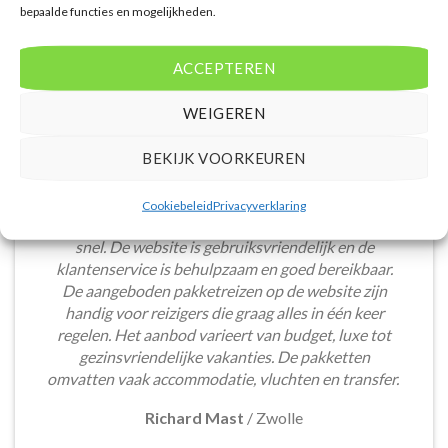
bepaalde functies en mogelijkheden.
ACCEPTEREN
WEIGEREN
BEKIJK VOORKEUREN
Het boeken van een lastminute vakantie via
Cookiebeleid
Privacyverklaring
Voordeligelastminutevakantie.nl is eenvoudig en
snel. De website is gebruiksvriendelijk en de
klantenservice is behulpzaam en goed bereikbaar.
De aangeboden pakketreizen op de website zijn
handig voor reizigers die graag alles in één keer
regelen. Het aanbod varieert van budget, luxe tot
gezinsvriendelijke vakanties. De pakketten
omvatten vaak accommodatie, vluchten en transfer.
Richard Mast
/
Zwolle