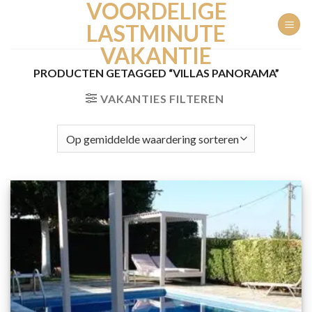
VOORDELIGE
Ga
naar
LASTMINUTE
inhoud
VAKANTIE
PRODUCTEN GETAGGED “VILLAS PANORAMA”
VAKANTIES FILTEREN