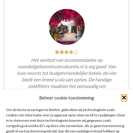
Het aanbod van accommodaties op
voordeligelastminutevakantie.nl is erg goed. Van
luxe resorts tot budgetvriendelijke hotels, de site
biedt een breed scala aan opties. De handige
zoekfilters maakten het eenvoudig om
accommodaties te vinden die aansluiten bij mijn
Beheer cookie toestemming
voorkeuren en budget.
Om de beste ervaringen te bieden, gebruiken wij technologieën zoals
Tim Beukers
/
Tilburg
cookies om informatie over je apparaat op te slaan en/of te raadplegen. Door
in te stemmen met deze technologieën kunnen wij gegevens zoals
surfgedrag of unieke ID's op deze site verwerken. Als je geen toestemming
geeft of uw toestemming intrekt, kan dit een nadelige invloed hebben op