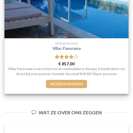
GRIEKENLAND
Villas Panorama
Gewaardeerd
€
857,00
4
uit 5
Villas Panorama is een 4 sterren accommodatie in Stoupa. U boekt deze reis
direct bij onze partner Sunweb. Nu vanaf EUR 857.00 per persoon.
PRIJZEN EN BOEKEN
WAT ZE OVER ONS ZEGGEN