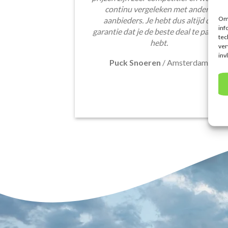
continu vergeleken met andere
Om 
aanbieders. Je hebt dus altijd de
inf
garantie dat je de beste deal te pakken
tec
hebt.
ver
inv
Puck Snoeren
/
Amsterdam