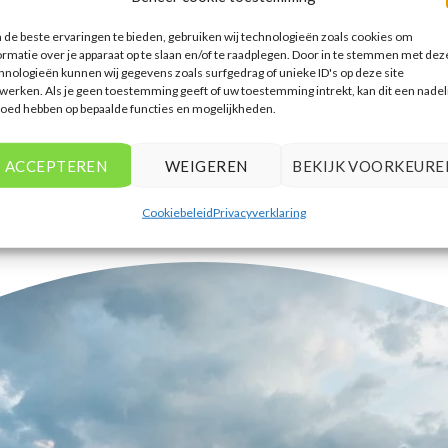
accommodaties te vinden die
de beste ervaringen te bieden, gebruiken wij technologieën zoals cookies om
aansluiten bij mijn voorkeuren en
ormatie over je apparaat op te slaan en/of te raadplegen. Door in te stemmen met dez
budget.
hnologieën kunnen wij gegevens zoals surfgedrag of unieke ID's op deze site
werken. Als je geen toestemming geeft of uw toestemming intrekt, kan dit een nadel
Tim Beukers
/
Tilburg
loed hebben op bepaalde functies en mogelijkheden.
ACCEPTEREN
WEIGEREN
BEKIJK VOORKEURE
Cookiebeleid
Privacyverklaring