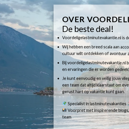
OVER VOORDEL
De beste deal!
Voordeligelastminutevakantie.nl is dé
Wij hebben een breed scala aan accom
cultuur wilt ontdekken of avontuur z
Bij voordeligelastminutevakantie.nl b
en ervaringen die er worden gedeeld
Je kunt eenvoudig en veilig jouw vli
een team dat altijd klaarstaat om e
gerust hart op vakantie kunt gaan.
Specialist in lastminutevakanties
Voorpret met inspirerende blogs,
team