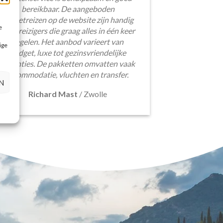
bereikbaar. De aangeboden
pakketreizen op de website zijn handig
e
voor reizigers die graag alles in één keer
regelen. Het aanbod varieert van
ige
budget, luxe tot gezinsvriendelijke
vakanties. De pakketten omvatten vaak
accommodatie, vluchten en transfer.
N
Richard Mast
/
Zwolle