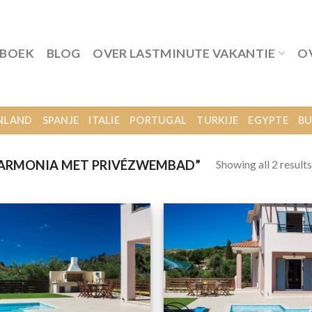
 BOEK
BLOG
OVER LASTMINUTE VAKANTIE
O
NLAND
SPANJE
ITALIE
PORTUGAL
TURKIJE
EGYPTE
BU
Showing all 2 results
 ARMONIA MET PRIVÉZWEMBAD”