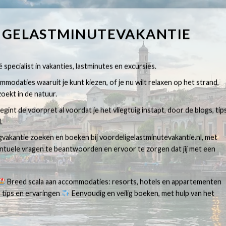
IGELASTMINUTEVAKANTIE
 specialist in vakanties, lastminutes en excursies.
modaties waaruit je kunt kiezen, of je nu wilt relaxen op het strand,
oekt in de natuur.
egint de voorpret al voordat je het vliegtuig instapt, door de blogs, tip
.
egvakantie zoeken en boeken bij voordeligelastminutevakantie.nl, met
ventuele vragen te beantwoorden en ervoor te zorgen dat jij met een
Breed scala aan accommodaties: resorts, hotels en appartementen
 tips en ervaringen
Eenvoudig en veilig boeken, met hulp van het