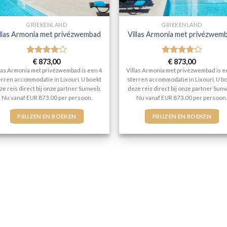
GRIEKENLAND
GRIEKENLAND
llas Armonia met privézwembad
Villas Armonia met privézwem
Gewaardeerd
€
873,00
Gewaardeerd
€
873,00
4
uit 5
4
uit 5
las Armonia met privézwembad is een 4
Villas Armonia met privézwembad is e
erren accommodatie in Lixouri. U boekt
sterren accommodatie in Lixouri. U b
ze reis direct bij onze partner Sunweb.
deze reis direct bij onze partner Sun
Nu vanaf EUR 873.00 per persoon.
Nu vanaf EUR 873.00 per persoon
PRIJZEN EN BOEKEN
PRIJZEN EN BOEKEN