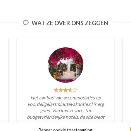
WAT ZE OVER ONS ZEGGEN
Het aanbod van accommodaties op
voordeligelastminutevakantie.nl is erg
goed. Van luxe resorts tot
budgetvriendelijke hotels, de site biedt
een breed scala aan opties. De handige
zoekfilters maakten het eenvoudig om
Beheer cookie toestemming