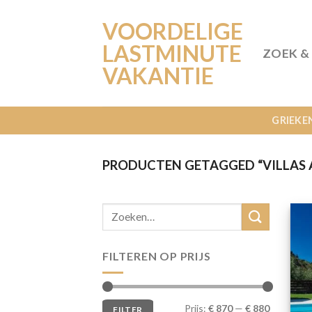
Ga
VOORDELIGE
naar
inhoud
LASTMINUTE
ZOEK &
VAKANTIE
GRIEKE
PRODUCTEN GETAGGED “VILLAS
FILTEREN OP PRIJS
Min.
Max.
Prijs:
€ 870
—
€ 880
FILTER
prijs
prijs