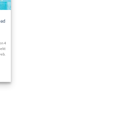
bad
en 4
oekt
web.
.