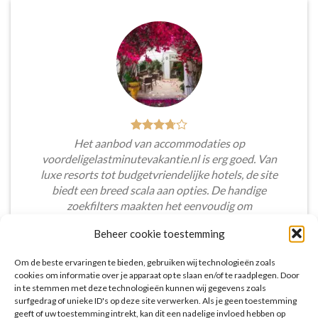
Het aanbod van accommodaties op
voordeligelastminutevakantie.nl is erg goed. Van
luxe resorts tot budgetvriendelijke hotels, de site
biedt een breed scala aan opties. De handige
zoekfilters maakten het eenvoudig om
accommodaties te vinden die aansluiten bij mijn
Beheer cookie toestemming
voorkeuren en budget.
Om de beste ervaringen te bieden, gebruiken wij technologieën zoals
Tim Beukers
/
Tilburg
cookies om informatie over je apparaat op te slaan en/of te raadplegen. Door
in te stemmen met deze technologieën kunnen wij gegevens zoals
surfgedrag of unieke ID's op deze site verwerken. Als je geen toestemming
geeft of uw toestemming intrekt, kan dit een nadelige invloed hebben op