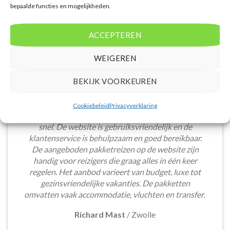
bepaalde functies en mogelijkheden.
ACCEPTEREN
WEIGEREN
BEKIJK VOORKEUREN
Het boeken van een lastminute vakantie via
Cookiebeleid
Privacyverklaring
Voordeligelastminutevakantie.nl is eenvoudig en
snel. De website is gebruiksvriendelijk en de
klantenservice is behulpzaam en goed bereikbaar.
De aangeboden pakketreizen op de website zijn
handig voor reizigers die graag alles in één keer
regelen. Het aanbod varieert van budget, luxe tot
gezinsvriendelijke vakanties. De pakketten
omvatten vaak accommodatie, vluchten en transfer.
Richard Mast
/
Zwolle