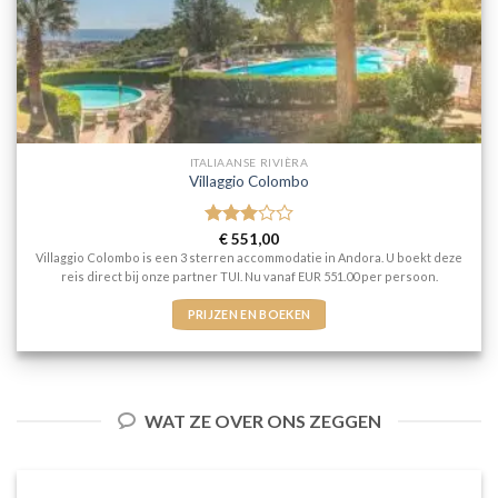
ITALIAANSE RIVIÈRA
Villaggio Colombo
Gewaardeerd
€
551,00
3
uit 5
Villaggio Colombo is een 3 sterren accommodatie in Andora. U boekt deze
reis direct bij onze partner TUI. Nu vanaf EUR 551.00 per persoon.
PRIJZEN EN BOEKEN
WAT ZE OVER ONS ZEGGEN