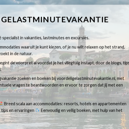
IGELASTMINUTEVAKANTIE
 specialist in vakanties, lastminutes en excursies.
modaties waaruit je kunt kiezen, of je nu wilt relaxen op het strand,
oekt in de natuur.
egint de voorpret al voordat je het vliegtuig instapt, door de blogs, tip
.
egvakantie zoeken en boeken bij voordeligelastminutevakantie.nl, met
ventuele vragen te beantwoorden en ervoor te zorgen dat jij met een
Breed scala aan accommodaties: resorts, hotels en appartementen
 tips en ervaringen
Eenvoudig en veilig boeken, met hulp van het