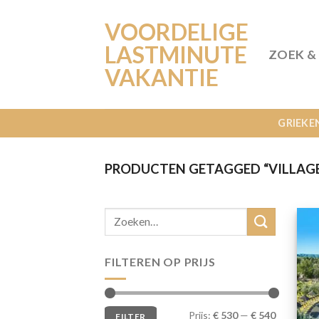
Ga
VOORDELIGE
naar
inhoud
LASTMINUTE
ZOEK &
VAKANTIE
GRIEKE
PRODUCTEN GETAGGED “VILLAGE
FILTEREN OP PRIJS
Min.
Max.
Prijs:
€ 530
—
€ 540
FILTER
prijs
prijs