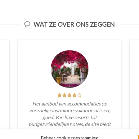
WAT ZE OVER ONS ZEGGEN
Het aanbod van accommodaties op
voordeligelastminutevakantie.nl is erg
goed. Van luxe resorts tot
budgetvriendelijke hotels, de site biedt
een breed scala aan opties. De handige
zoekfilters maakten het eenvoudig om
Beheer cookie toestemming