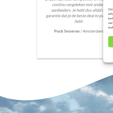
continu vergeleken met andere
Om 
aanbieders. Je hebt dus altijd de
inf
garantie dat je de beste deal te pakken
tec
hebt.
ver
inv
Puck Snoeren
/
Amsterdam