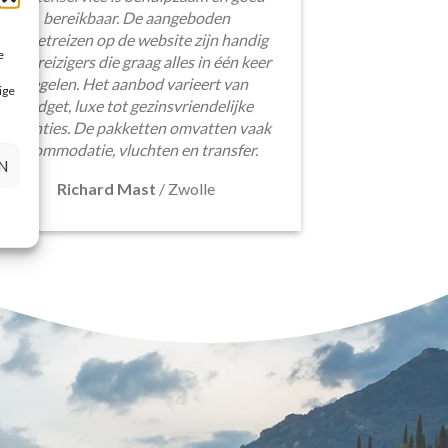
bereikbaar. De aangeboden
pakketreizen op de website zijn handig
e
voor reizigers die graag alles in één keer
regelen. Het aanbod varieert van
ige
budget, luxe tot gezinsvriendelijke
vakanties. De pakketten omvatten vaak
accommodatie, vluchten en transfer.
N
Richard Mast
/
Zwolle