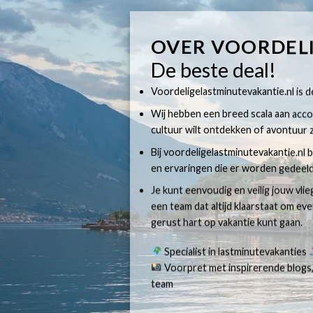
OVER VOORDEL
De beste deal!
Voordeligelastminutevakantie.nl is dé
Wij hebben een breed scala aan accom
cultuur wilt ontdekken of avontuur z
Bij voordeligelastminutevakantie.nl b
en ervaringen die er worden gedeeld
Je kunt eenvoudig en veilig jouw vli
een team dat altijd klaarstaat om e
gerust hart op vakantie kunt gaan.
Specialist in lastminutevakanties
Voorpret met inspirerende blogs,
team