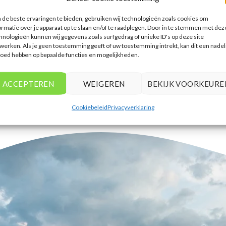
accommodaties te vinden die
de beste ervaringen te bieden, gebruiken wij technologieën zoals cookies om
aansluiten bij mijn voorkeuren en
ormatie over je apparaat op te slaan en/of te raadplegen. Door in te stemmen met dez
budget.
hnologieën kunnen wij gegevens zoals surfgedrag of unieke ID's op deze site
werken. Als je geen toestemming geeft of uw toestemming intrekt, kan dit een nadel
Tim Beukers
/
Tilburg
loed hebben op bepaalde functies en mogelijkheden.
ACCEPTEREN
WEIGEREN
BEKIJK VOORKEURE
Cookiebeleid
Privacyverklaring