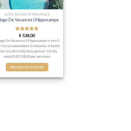
ALPES DE HAUTE PROVENCE
llage De Vacances L'Hippocampe
Gewaardeerd
€
538,00
5
uit 5
lage De Vacances L'Hippocampe is een 5
rren accommodatie in Volonne. U boekt
ze reis direct bij onze partner TUI. Nu
vanaf EUR 538.00 per persoon.
PRIJZEN EN BOEKEN