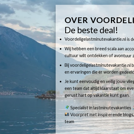
OVER VOORDEL
De beste deal!
Voordeligelastminutevakantie.nl is dé
Wij hebben een breed scala aan accom
cultuur wilt ontdekken of avontuur z
Bij voordeligelastminutevakantie.nl b
en ervaringen die er worden gedeeld
Je kunt eenvoudig en veilig jouw vli
een team dat altijd klaarstaat om e
gerust hart op vakantie kunt gaan.
Specialist in lastminutevakanties
Voorpret met inspirerende blogs,
team