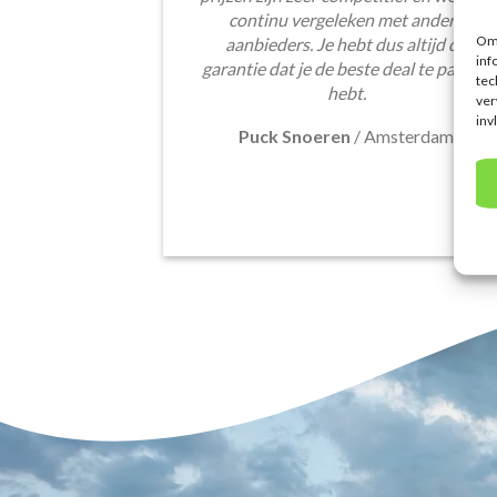
continu vergeleken met andere
Om 
aanbieders. Je hebt dus altijd de
inf
garantie dat je de beste deal te pakken
tec
hebt.
ver
inv
Puck Snoeren
/
Amsterdam