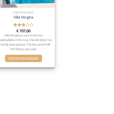
GRIEKENLAND
Villa Vergina
Gewaardeerd
€
707,00
3
uit 5
Villa Vergina is een 3 sterren
ommodatie in Perissa. U boekt deze reis
rect bij onze partner TUI. Nu vanaf EUR
707.00 per persoon.
PRIJZEN EN BOEKEN