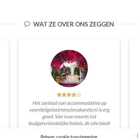
WAT ZE OVER ONS ZEGGEN
Het aanbod van accommodaties op
voordeligelastminutevakantie.nl is erg
goed. Van luxe resorts tot
budgetvriendelijke hotels, de site biedt
een breed scala aan opties. De handige
zoekfilters maakten het eenvoudig om
Beheer cookie toestemming