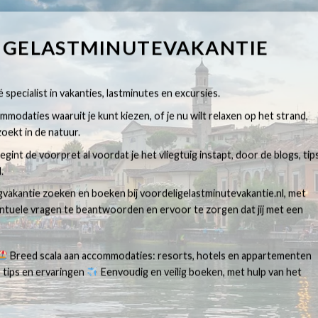
IGELASTMINUTEVAKANTIE
 specialist in vakanties, lastminutes en excursies.
modaties waaruit je kunt kiezen, of je nu wilt relaxen op het strand,
oekt in de natuur.
egint de voorpret al voordat je het vliegtuig instapt, door de blogs, tip
.
egvakantie zoeken en boeken bij voordeligelastminutevakantie.nl, met
ventuele vragen te beantwoorden en ervoor te zorgen dat jij met een
Breed scala aan accommodaties: resorts, hotels en appartementen
 tips en ervaringen
Eenvoudig en veilig boeken, met hulp van het