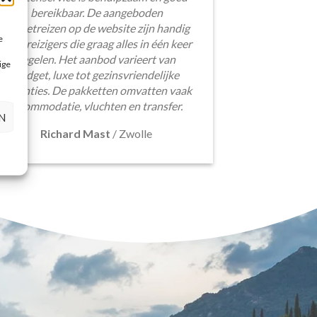
bereikbaar. De aangeboden
pakketreizen op de website zijn handig
e
voor reizigers die graag alles in één keer
regelen. Het aanbod varieert van
ige
budget, luxe tot gezinsvriendelijke
vakanties. De pakketten omvatten vaak
accommodatie, vluchten en transfer.
N
Richard Mast
/
Zwolle