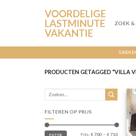
Ga
VOORDELIGE
naar
inhoud
LASTMINUTE
ZOEK &
VAKANTIE
GRIEKE
PRODUCTEN GETAGGED “VILLA V
FILTEREN OP PRIJS
Min.
Max.
Prijs:
€ 700
—
€ 710
FILTER
prijs
prijs