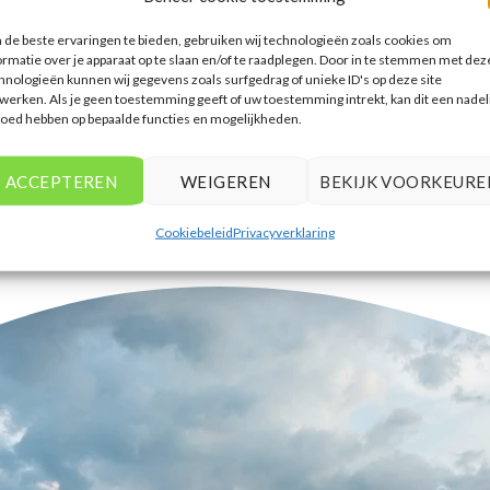
accommodaties te vinden die
de beste ervaringen te bieden, gebruiken wij technologieën zoals cookies om
aansluiten bij mijn voorkeuren en
ormatie over je apparaat op te slaan en/of te raadplegen. Door in te stemmen met dez
budget.
hnologieën kunnen wij gegevens zoals surfgedrag of unieke ID's op deze site
werken. Als je geen toestemming geeft of uw toestemming intrekt, kan dit een nadel
Tim Beukers
/
Tilburg
loed hebben op bepaalde functies en mogelijkheden.
ACCEPTEREN
WEIGEREN
BEKIJK VOORKEURE
Cookiebeleid
Privacyverklaring