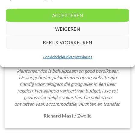
ACCEPTEREN
WEIGEREN
BEKIJK VOORKEUREN
Het boeken van een lastminute vakantie via
Cookiebeleid
Privacyverklaring
Voordeligelastminutevakantie.nl is eenvoudig en
snel. De website is gebruiksvriendelijk en de
klantenservice is behulpzaam en goed bereikbaar.
De aangeboden pakketreizen op de website zijn
handig voor reizigers die graag alles in één keer
regelen. Het aanbod varieert van budget, luxe tot
gezinsvriendelijke vakanties. De pakketten
omvatten vaak accommodatie, vluchten en transfer.
Richard Mast
/
Zwolle