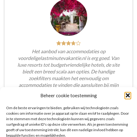
Het aanbod van accommodaties op
voordeligelastminutevakantie.nl is erg goed. Van
luxe resorts tot budgetvriendelijke hotels, de site
biedt een breed scala aan opties. De handige
zoekfilters maakten het eenvoudig om
accommodaties te vinden die aansluiten bij mijn
voorkeuren en budget.
Beheer cookie toestemming
Tim Beukers
/
Tilburg
Om de beste ervaringen te bieden, gebruiken wij technologieën zoals
cookies om informatie over je apparaat op te slaan en/of te raadplegen. Door
in te stemmen met deze technologieën kunnen wij gegevens zoals
surfgedrag of unieke ID's op deze site verwerken. Als je geen toestemming
geeft of uw toestemming intrekt, kan dit een nadelige invloed hebben op
bepaalde functies en mogelijkheden.