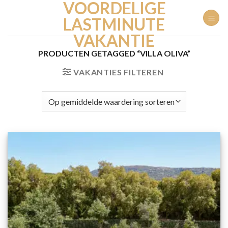
VOORDELIGE
Ga
naar
LASTMINUTE
inhoud
VAKANTIE
PRODUCTEN GETAGGED “VILLA OLIVA”
VAKANTIES FILTEREN