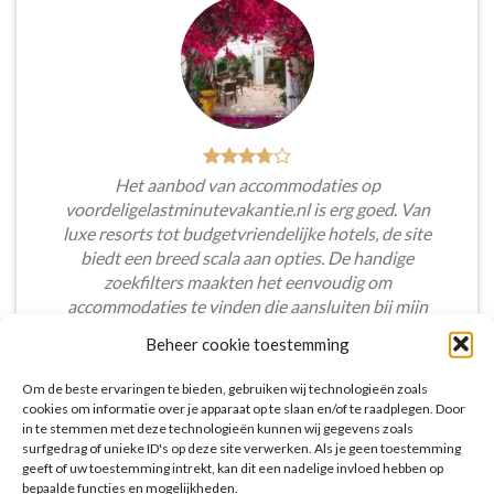
Het aanbod van accommodaties op
voordeligelastminutevakantie.nl is erg goed. Van
luxe resorts tot budgetvriendelijke hotels, de site
biedt een breed scala aan opties. De handige
zoekfilters maakten het eenvoudig om
accommodaties te vinden die aansluiten bij mijn
voorkeuren en budget.
Beheer cookie toestemming
Tim Beukers
/
Tilburg
Om de beste ervaringen te bieden, gebruiken wij technologieën zoals
cookies om informatie over je apparaat op te slaan en/of te raadplegen. Door
in te stemmen met deze technologieën kunnen wij gegevens zoals
surfgedrag of unieke ID's op deze site verwerken. Als je geen toestemming
geeft of uw toestemming intrekt, kan dit een nadelige invloed hebben op
bepaalde functies en mogelijkheden.