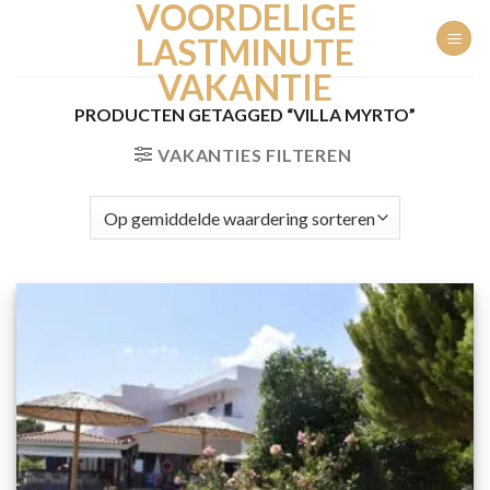
VOORDELIGE
Ga
naar
LASTMINUTE
inhoud
VAKANTIE
PRODUCTEN GETAGGED “VILLA MYRTO”
VAKANTIES FILTEREN