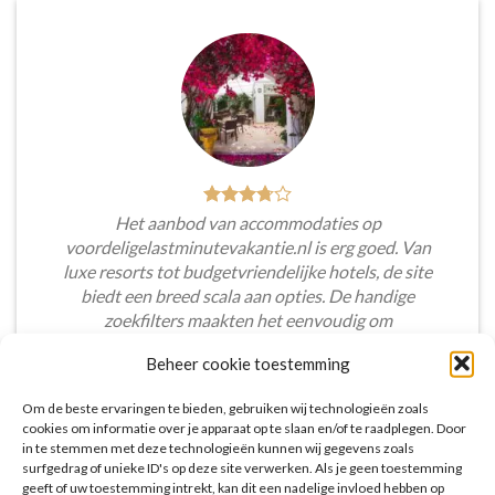
Het aanbod van accommodaties op
voordeligelastminutevakantie.nl is erg goed. Van
luxe resorts tot budgetvriendelijke hotels, de site
biedt een breed scala aan opties. De handige
zoekfilters maakten het eenvoudig om
accommodaties te vinden die aansluiten bij mijn
Beheer cookie toestemming
voorkeuren en budget.
Om de beste ervaringen te bieden, gebruiken wij technologieën zoals
Tim Beukers
/
Tilburg
cookies om informatie over je apparaat op te slaan en/of te raadplegen. Door
in te stemmen met deze technologieën kunnen wij gegevens zoals
surfgedrag of unieke ID's op deze site verwerken. Als je geen toestemming
geeft of uw toestemming intrekt, kan dit een nadelige invloed hebben op