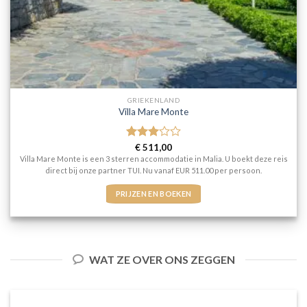
GRIEKENLAND
Villa Mare Monte
Gewaardeerd
€
511,00
3
uit 5
Villa Mare Monte is een 3 sterren accommodatie in Malia. U boekt deze reis
direct bij onze partner TUI. Nu vanaf EUR 511.00 per persoon.
PRIJZEN EN BOEKEN
WAT ZE OVER ONS ZEGGEN