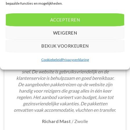
bepaalde functies en mogelijkheden.
ACCEPTEREN
WEIGEREN
BEKIJK VOORKEUREN
Het boeken van een lastminute vakantie via
Cookiebeleid
Privacyverklaring
Voordeligelastminutevakantie.nl is eenvoudig en
snel. De website is gebruiksvriendelijk en de
klantenservice is behulpzaam en goed bereikbaar.
De aangeboden pakketreizen op de website zijn
handig voor reizigers die graag alles in één keer
regelen. Het aanbod varieert van budget, luxe tot
gezinsvriendelijke vakanties. De pakketten
omvatten vaak accommodatie, vluchten en transfer.
Richard Mast
/
Zwolle