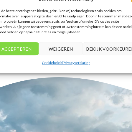
accommodaties te vinden die
de beste ervaringen te bieden, gebruiken wij technologieën zoals cookies om
aansluiten bij mijn voorkeuren en
ormatie over je apparaat op te slaan en/of te raadplegen. Door in te stemmen met dez
budget.
hnologieën kunnen wij gegevens zoals surfgedrag of unieke ID's op deze site
werken. Als je geen toestemming geeft of uw toestemming intrekt, kan dit een nadel
Tim Beukers
/
Tilburg
loed hebben op bepaalde functies en mogelijkheden.
ACCEPTEREN
WEIGEREN
BEKIJK VOORKEURE
Cookiebeleid
Privacyverklaring