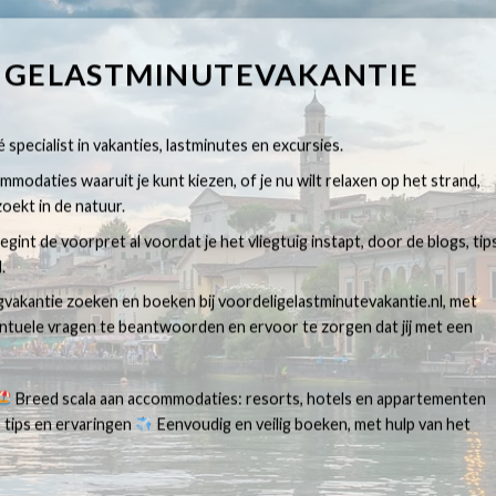
IGELASTMINUTEVAKANTIE
 specialist in vakanties, lastminutes en excursies.
modaties waaruit je kunt kiezen, of je nu wilt relaxen op het strand,
oekt in de natuur.
egint de voorpret al voordat je het vliegtuig instapt, door de blogs, tip
.
egvakantie zoeken en boeken bij voordeligelastminutevakantie.nl, met
ventuele vragen te beantwoorden en ervoor te zorgen dat jij met een
Breed scala aan accommodaties: resorts, hotels en appartementen
 tips en ervaringen
Eenvoudig en veilig boeken, met hulp van het