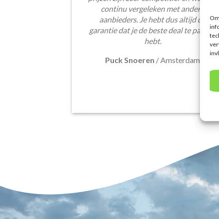
continu vergeleken met andere
Om 
aanbieders. Je hebt dus altijd de
inf
garantie dat je de beste deal te pakken
tec
hebt.
ver
inv
Puck Snoeren
/
Amsterdam