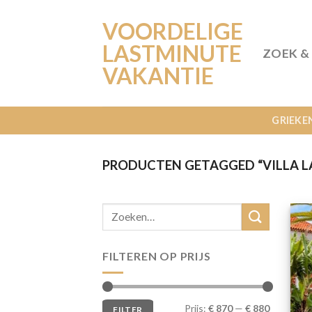
Ga
VOORDELIGE
naar
inhoud
LASTMINUTE
ZOEK &
VAKANTIE
GRIEKE
PRODUCTEN GETAGGED “VILLA LA
FILTEREN OP PRIJS
Min.
Max.
Prijs:
€ 870
—
€ 880
FILTER
prijs
prijs