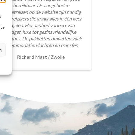
bereikbaar. De aangeboden
pakketreizen op de website zijn handig
e
voor reizigers die graag alles in één keer
regelen. Het aanbod varieert van
ige
budget, luxe tot gezinsvriendelijke
vakanties. De pakketten omvatten vaak
accommodatie, vluchten en transfer.
N
Richard Mast
/
Zwolle