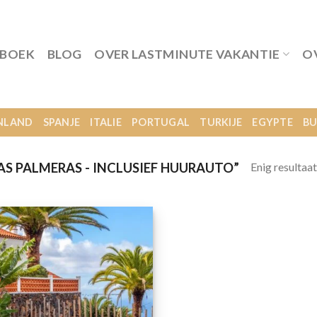
 BOEK
BLOG
OVER LASTMINUTE VAKANTIE
O
NLAND
SPANJE
ITALIE
PORTUGAL
TURKIJE
EGYPTE
BU
Enig resultaat
S PALMERAS - INCLUSIEF HUURAUTO”