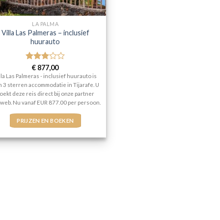
LA PALMA
Villa Las Palmeras – inclusief
huurauto
Gewaardeerd
€
877,00
3
uit 5
lla Las Palmeras - inclusief huurauto is
 3 sterren accommodatie in Tijarafe. U
oekt deze reis direct bij onze partner
web. Nu vanaf EUR 877.00 per persoon.
PRIJZEN EN BOEKEN