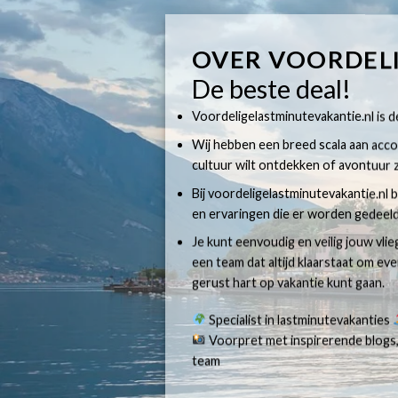
OVER VOORDEL
De beste deal!
Voordeligelastminutevakantie.nl is dé
Wij hebben een breed scala aan accom
cultuur wilt ontdekken of avontuur z
Bij voordeligelastminutevakantie.nl b
en ervaringen die er worden gedeeld
Je kunt eenvoudig en veilig jouw vli
een team dat altijd klaarstaat om e
gerust hart op vakantie kunt gaan.
Specialist in lastminutevakanties
Voorpret met inspirerende blogs,
team