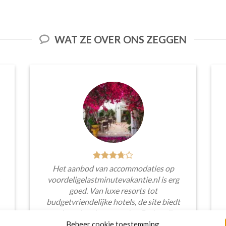
WAT ZE OVER ONS ZEGGEN
Het aanbod van accommodaties op
voordeligelastminutevakantie.nl is erg
goed. Van luxe resorts tot
budgetvriendelijke hotels, de site biedt
een breed scala aan opties. De handige
zoekfilters maakten het eenvoudig om
Beheer cookie toestemming